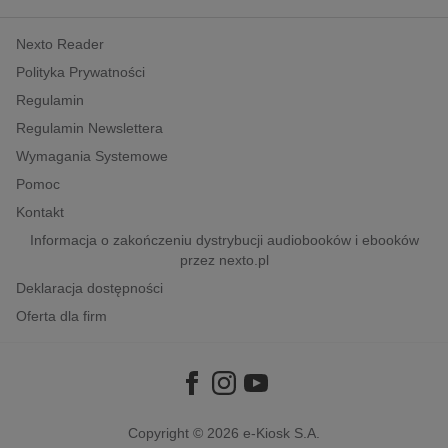
kobiece, lifestyle, kultura
Nexto Reader
polityka, społeczno-informacyjne
Polityka Prywatności
psychologiczne
Regulamin
inne
Regulamin Newslettera
popularno-naukowe
Wymagania Systemowe
historia
Pomoc
zdrowie
Kontakt
religie
Informacja o zakończeniu dystrybucji audiobooków i ebooków
przez nexto.pl
Deklaracja dostępności
Oferta dla firm
Copyright © 2026
e-Kiosk S.A.