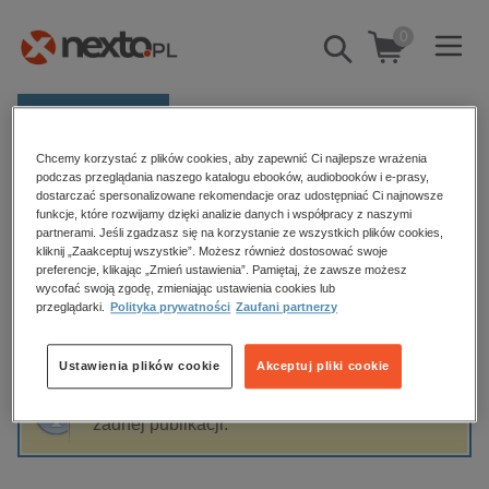
0
Pokaż/schowaj
wyszukiwarkę
E-prasa
Chcemy korzystać z plików cookies, aby zapewnić Ci najlepsze wrażenia
Kategorie
Strona główna
J. Lissner
podczas przeglądania naszego katalogu ebooków, audiobooków i e-prasy,
dostarczać spersonalizowane rekomendacje oraz udostępniać Ci najnowsze
Zobacz wszystkie E-prasa
funkcje, które rozwijamy dzięki analizie danych i współpracy z naszymi
partnerami. Jeśli zgadzasz się na korzystanie ze wszystkich plików cookies,
J. Lissner
kliknij „Zaakceptuj wszystkie”. Możesz również dostosować swoje
budownictwo, aranżacja wnętrz
preferencje, klikając „Zmień ustawienia”. Pamiętaj, że zawsze możesz
wycofać swoją zgodę, zmieniając ustawienia cookies lub
biznesowe, branżowe, gospodarka
przeglądarki.
Polityka prywatności
Zaufani partnerzy
darmowe wydania
Sortowanie
Filtrowanie
dzienniki
Ustawienia plików cookie
Akceptuj pliki cookie
edukacja
Fraza "
J. Lissner
" nie została odnaleziona w
hobby, sport, rozrywka
żadnej publikacji.
komputery, internet, technologie, informatyka