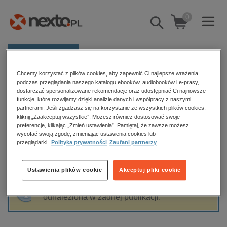
0
Pokaż/schowaj
wyszukiwarkę
E-prasa
Chcemy korzystać z plików cookies, aby zapewnić Ci najlepsze wrażenia
Kategorie
Strona główna
Jacek Dragun
podczas przeglądania naszego katalogu ebooków, audiobooków i e-prasy,
dostarczać spersonalizowane rekomendacje oraz udostępniać Ci najnowsze
Zobacz wszystkie E-prasa
funkcje, które rozwijamy dzięki analizie danych i współpracy z naszymi
partnerami. Jeśli zgadzasz się na korzystanie ze wszystkich plików cookies,
Jacek Dragun
kliknij „Zaakceptuj wszystkie”. Możesz również dostosować swoje
budownictwo, aranżacja wnętrz
preferencje, klikając „Zmień ustawienia”. Pamiętaj, że zawsze możesz
wycofać swoją zgodę, zmieniając ustawienia cookies lub
biznesowe, branżowe, gospodarka
przeglądarki.
Polityka prywatności
Zaufani partnerzy
darmowe wydania
Sortowanie
Filtrowanie
dzienniki
Ustawienia plików cookie
Akceptuj pliki cookie
edukacja
Fraza "
Jacek Dragun
" nie została
hobby, sport, rozrywka
odnaleziona w żadnej publikacji.
komputery, internet, technologie, informatyka