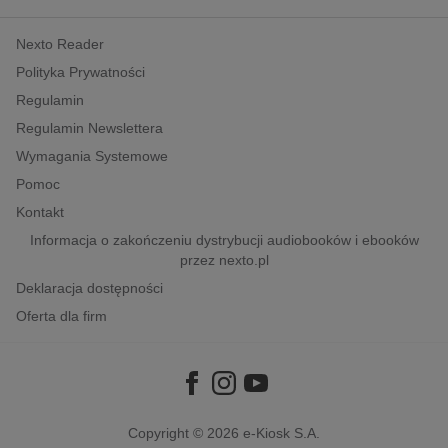
kobiece, lifestyle, kultura
Nexto Reader
polityka, społeczno-informacyjne
Polityka Prywatności
psychologiczne
Regulamin
inne
Regulamin Newslettera
popularno-naukowe
Wymagania Systemowe
historia
Pomoc
zdrowie
Kontakt
religie
Informacja o zakończeniu dystrybucji audiobooków i ebooków
przez nexto.pl
Deklaracja dostępności
Oferta dla firm
Copyright © 2026
e-Kiosk S.A.