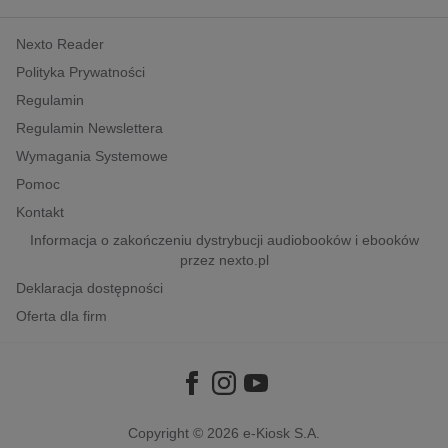
kobiece, lifestyle, kultura
Nexto Reader
polityka, społeczno-informacyjne
Polityka Prywatności
psychologiczne
Regulamin
inne
Regulamin Newslettera
popularno-naukowe
Wymagania Systemowe
historia
Pomoc
zdrowie
Kontakt
religie
Informacja o zakończeniu dystrybucji audiobooków i ebooków
przez nexto.pl
Deklaracja dostępności
Oferta dla firm
Copyright © 2026
e-Kiosk S.A.