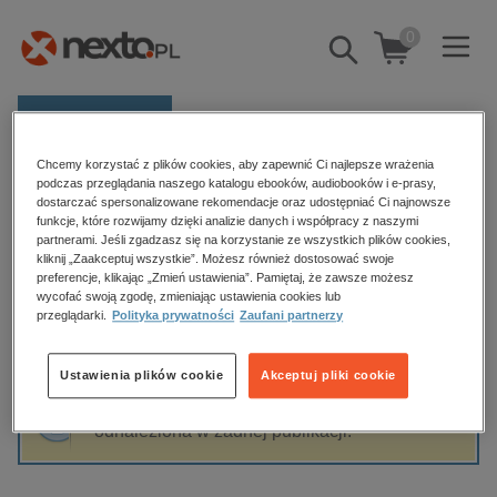
0
Pokaż/schowaj
wyszukiwarkę
E-prasa
Chcemy korzystać z plików cookies, aby zapewnić Ci najlepsze wrażenia
Kategorie
Strona główna
Maciek Radel
podczas przeglądania naszego katalogu ebooków, audiobooków i e-prasy,
dostarczać spersonalizowane rekomendacje oraz udostępniać Ci najnowsze
Zobacz wszystkie E-prasa
funkcje, które rozwijamy dzięki analizie danych i współpracy z naszymi
partnerami. Jeśli zgadzasz się na korzystanie ze wszystkich plików cookies,
Maciek Radel
kliknij „Zaakceptuj wszystkie”. Możesz również dostosować swoje
budownictwo, aranżacja wnętrz
preferencje, klikając „Zmień ustawienia”. Pamiętaj, że zawsze możesz
biznesowe, branżowe, gospodarka
wycofać swoją zgodę, zmieniając ustawienia cookies lub
przeglądarki.
Polityka prywatności
Zaufani partnerzy
darmowe wydania
Sortowanie
Filtrowanie
dzienniki
Ustawienia plików cookie
Akceptuj pliki cookie
edukacja
Fraza "
Maciek Radel
" nie została
hobby, sport, rozrywka
odnaleziona w żadnej publikacji.
komputery, internet, technologie, informatyka