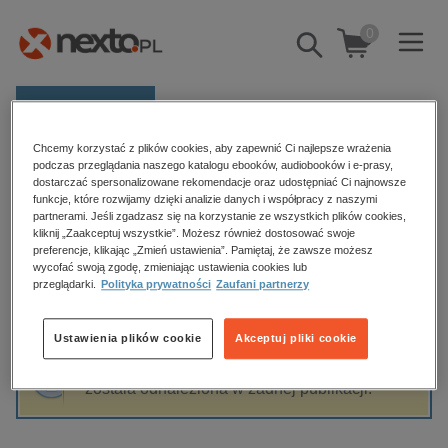
0
Pokaż/schowaj
wyszukiwarkę
E-prasa
Chcemy korzystać z plików cookies, aby zapewnić Ci najlepsze wrażenia
Kategorie
Strona główna
Magdalena A. Wiśniewska
podczas przeglądania naszego katalogu ebooków, audiobooków i e-prasy,
dostarczać spersonalizowane rekomendacje oraz udostępniać Ci najnowsze
Zobacz wszystkie E-prasa
funkcje, które rozwijamy dzięki analizie danych i współpracy z naszymi
partnerami. Jeśli zgadzasz się na korzystanie ze wszystkich plików cookies,
Magdalena A. Wiśniewska
kliknij „Zaakceptuj wszystkie”. Możesz również dostosować swoje
budownictwo, aranżacja wnętrz
preferencje, klikając „Zmień ustawienia”. Pamiętaj, że zawsze możesz
biznesowe, branżowe, gospodarka
wycofać swoją zgodę, zmieniając ustawienia cookies lub
przeglądarki.
Polityka prywatności
Zaufani partnerzy
darmowe wydania
Sortowanie
Filtrowanie
dzienniki
Ustawienia plików cookie
Akceptuj pliki cookie
edukacja
Fraza "
Magdalena A. Wiśniewska
" nie
hobby, sport, rozrywka
została odnaleziona w żadnej publikacji.
komputery, internet, technologie, informatyka