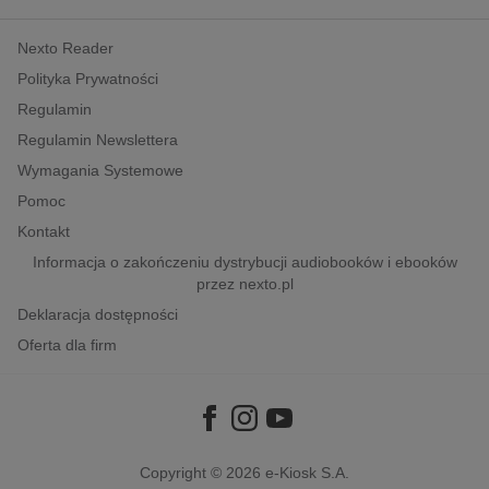
kobiece, lifestyle, kultura
Nexto Reader
polityka, społeczno-informacyjne
Polityka Prywatności
psychologiczne
Regulamin
inne
Regulamin Newslettera
popularno-naukowe
Wymagania Systemowe
historia
Pomoc
zdrowie
Kontakt
religie
Informacja o zakończeniu dystrybucji audiobooków i ebooków
przez nexto.pl
Deklaracja dostępności
Oferta dla firm
Copyright © 2026
e-Kiosk S.A.