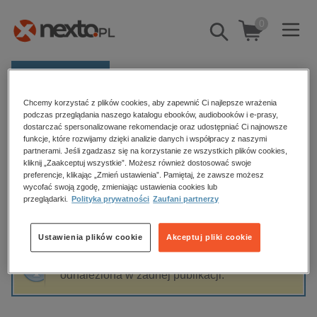
0
Pokaż/schowaj
wyszukiwarkę
E-prasa
Chcemy korzystać z plików cookies, aby zapewnić Ci najlepsze wrażenia
Kategorie
Strona główna
Malwina Ciupak
podczas przeglądania naszego katalogu ebooków, audiobooków i e-prasy,
dostarczać spersonalizowane rekomendacje oraz udostępniać Ci najnowsze
Zobacz wszystkie E-prasa
funkcje, które rozwijamy dzięki analizie danych i współpracy z naszymi
partnerami. Jeśli zgadzasz się na korzystanie ze wszystkich plików cookies,
Malwina Ciupak
kliknij „Zaakceptuj wszystkie”. Możesz również dostosować swoje
budownictwo, aranżacja wnętrz
preferencje, klikając „Zmień ustawienia”. Pamiętaj, że zawsze możesz
wycofać swoją zgodę, zmieniając ustawienia cookies lub
biznesowe, branżowe, gospodarka
przeglądarki.
Polityka prywatności
Zaufani partnerzy
darmowe wydania
Sortowanie
Filtrowanie
dzienniki
Ustawienia plików cookie
Akceptuj pliki cookie
edukacja
Fraza "
Malwina Ciupak
" nie została
hobby, sport, rozrywka
odnaleziona w żadnej publikacji.
komputery, internet, technologie, informatyka