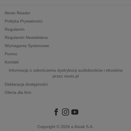
kobiece, lifestyle, kultura
Nexto Reader
polityka, społeczno-informacyjne
Polityka Prywatności
psychologiczne
Regulamin
inne
Regulamin Newslettera
popularno-naukowe
Wymagania Systemowe
historia
Pomoc
zdrowie
Kontakt
religie
Informacja o zakończeniu dystrybucji audiobooków i ebooków
przez nexto.pl
Deklaracja dostępności
Oferta dla firm
Copyright © 2026
e-Kiosk S.A.