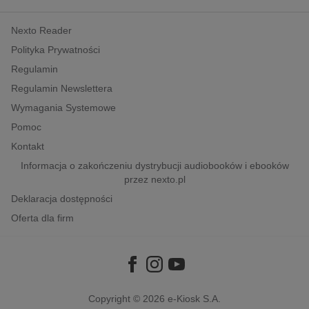
kobiece, lifestyle, kultura
Nexto Reader
polityka, społeczno-informacyjne
Polityka Prywatności
psychologiczne
Regulamin
inne
Regulamin Newslettera
popularno-naukowe
Wymagania Systemowe
historia
Pomoc
zdrowie
Kontakt
religie
Informacja o zakończeniu dystrybucji audiobooków i ebooków
przez nexto.pl
Deklaracja dostępności
Oferta dla firm
Copyright © 2026
e-Kiosk S.A.