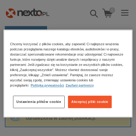
0
Pokaż/schowaj
wyszukiwarkę
E-prasa
Chcemy korzystać z plików cookies, aby zapewnić Ci najlepsze wrażenia
Kategorie
Strona główna
Martyna Krzysztofik
podczas przeglądania naszego katalogu ebooków, audiobooków i e-prasy,
dostarczać spersonalizowane rekomendacje oraz udostępniać Ci najnowsze
Zobacz wszystkie E-prasa
funkcje, które rozwijamy dzięki analizie danych i współpracy z naszymi
partnerami. Jeśli zgadzasz się na korzystanie ze wszystkich plików cookies,
Martyna Krzysztofik
kliknij „Zaakceptuj wszystkie”. Możesz również dostosować swoje
budownictwo, aranżacja wnętrz
preferencje, klikając „Zmień ustawienia”. Pamiętaj, że zawsze możesz
wycofać swoją zgodę, zmieniając ustawienia cookies lub
biznesowe, branżowe, gospodarka
przeglądarki.
Polityka prywatności
Zaufani partnerzy
darmowe wydania
Sortowanie
Filtrowanie
dzienniki
Ustawienia plików cookie
Akceptuj pliki cookie
edukacja
Fraza "
Martyna Krzysztofik
" nie została
hobby, sport, rozrywka
odnaleziona w żadnej publikacji.
komputery, internet, technologie, informatyka