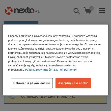
0
Pokaż/schowaj
wyszukiwarkę
E-prasa
Chcemy korzystać z plików cookies, aby zapewnić Ci najlepsze wrażenia
Kategorie
Strona główna
Mery Spolsky
podczas przeglądania naszego katalogu ebooków, audiobooków i e-prasy,
dostarczać spersonalizowane rekomendacje oraz udostępniać Ci najnowsze
Zobacz wszystkie E-prasa
funkcje, które rozwijamy dzięki analizie danych i współpracy z naszymi
partnerami. Jeśli zgadzasz się na korzystanie ze wszystkich plików cookies,
Mery Spolsky
kliknij „Zaakceptuj wszystkie”. Możesz również dostosować swoje
budownictwo, aranżacja wnętrz
preferencje, klikając „Zmień ustawienia”. Pamiętaj, że zawsze możesz
wycofać swoją zgodę, zmieniając ustawienia cookies lub
biznesowe, branżowe, gospodarka
przeglądarki.
Polityka prywatności
Zaufani partnerzy
darmowe wydania
Sortowanie
Filtrowanie
dzienniki
Ustawienia plików cookie
Akceptuj pliki cookie
edukacja
Fraza "
Mery Spolsky
" nie została
hobby, sport, rozrywka
odnaleziona w żadnej publikacji.
komputery, internet, technologie, informatyka