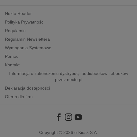
kobiece, lifestyle, kultura
Nexto Reader
polityka, społeczno-informacyjne
Polityka Prywatności
psychologiczne
Regulamin
inne
Regulamin Newslettera
popularno-naukowe
Wymagania Systemowe
historia
Pomoc
zdrowie
Kontakt
religie
Informacja o zakończeniu dystrybucji audiobooków i ebooków
przez nexto.pl
Deklaracja dostępności
Oferta dla firm
Copyright © 2026
e-Kiosk S.A.