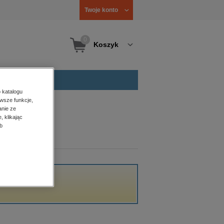
Twoje konto
0
Koszyk
 katalogu
wsze funkcje,
anie ze
, klikając
b