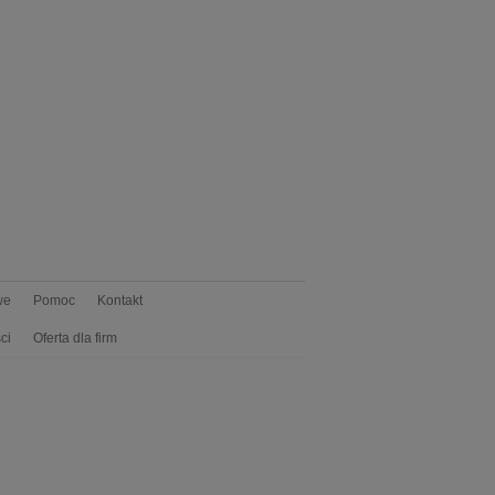
we
Pomoc
Kontakt
ci
Oferta dla firm