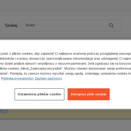
Szukaj
Szukaj
E-prasa
stać z plików cookies, aby zapewnić Ci najlepsze wrażenia podczas przeglądania naszego
iobooków i e-prasy, dostarczać spersonalizowane rekomendacje oraz udostępniać Ci najno
ona główna
Mieczyslaw Moranski
amy dzięki analizie danych i współpracy z naszymi partnerami. Jeśli zgadzasz się na korzyst
lików cookies, kliknij „Zaakceptuj wszystkie”. Możesz również dostosować swoje preferencje
Zobacz wszystkie E-prasa
polityka, społeczno-informacyjne
ienia”. Pamiętaj, że zawsze możesz wycofać swoją zgodę, zmieniając ustawienia cookies lu
ieczyslaw Moranski
Polityka prywatności
Zaufani partnerzy
psychologiczne
inne
popularno-naukowe
Ustawienia plików cookie
Akceptuj pliki cookie
historia
Fraza "
Mieczyslaw Moranski
" nie została odnaleziona w żadnej publikacji.
zdrowie
religie