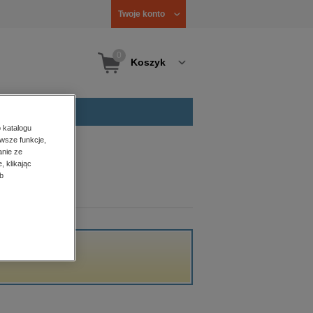
Twoje konto
0
Koszyk
 katalogu
wsze funkcje,
anie ze
, klikając
b