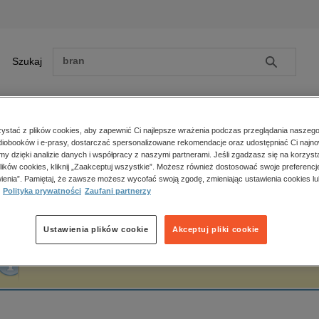
Szukaj
Szukaj
E-prasa
stać z plików cookies, aby zapewnić Ci najlepsze wrażenia podczas przeglądania naszego
iobooków i e-prasy, dostarczać spersonalizowane rekomendacje oraz udostępniać Ci najno
ona główna
Monika Nowogrodzka null
amy dzięki analizie danych i współpracy z naszymi partnerami. Jeśli zgadzasz się na korzyst
lików cookies, kliknij „Zaakceptuj wszystkie”. Możesz również dostosować swoje preferencje
Zobacz wszystkie E-prasa
polityka, społeczno-informacyjne
ienia”. Pamiętaj, że zawsze możesz wycofać swoją zgodę, zmieniając ustawienia cookies lu
onika Nowogrodzka null
Polityka prywatności
Zaufani partnerzy
psychologiczne
inne
popularno-naukowe
Ustawienia plików cookie
Akceptuj pliki cookie
historia
Fraza "
Monika Nowogrodzka null
" nie została odnaleziona w żadnej publikacji.
zdrowie
religie