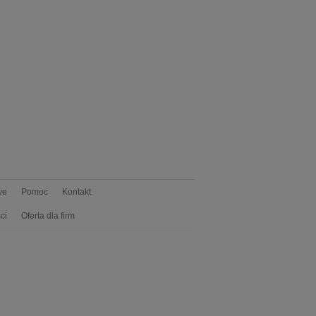
we
Pomoc
Kontakt
ci
Oferta dla firm