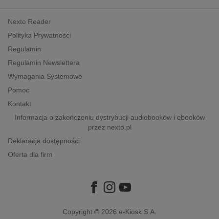
kobiece, lifestyle, kultura
Nexto Reader
polityka, społeczno-informacyjne
Polityka Prywatności
psychologiczne
Regulamin
inne
Regulamin Newslettera
popularno-naukowe
Wymagania Systemowe
historia
Pomoc
zdrowie
Kontakt
religie
Informacja o zakończeniu dystrybucji audiobooków i ebooków
przez nexto.pl
Deklaracja dostępności
Oferta dla firm
Copyright © 2026
e-Kiosk S.A.