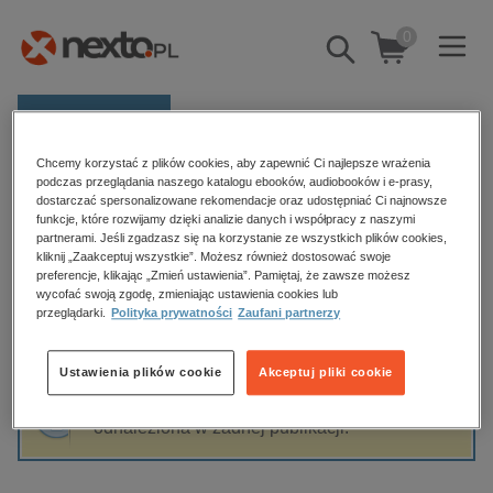
0
Pokaż/schowaj
wyszukiwarkę
E-prasa
Chcemy korzystać z plików cookies, aby zapewnić Ci najlepsze wrażenia
Kategorie
Strona główna
Renata Zarzycka
podczas przeglądania naszego katalogu ebooków, audiobooków i e-prasy,
dostarczać spersonalizowane rekomendacje oraz udostępniać Ci najnowsze
Zobacz wszystkie E-prasa
funkcje, które rozwijamy dzięki analizie danych i współpracy z naszymi
partnerami. Jeśli zgadzasz się na korzystanie ze wszystkich plików cookies,
Renata Zarzycka
kliknij „Zaakceptuj wszystkie”. Możesz również dostosować swoje
budownictwo, aranżacja wnętrz
preferencje, klikając „Zmień ustawienia”. Pamiętaj, że zawsze możesz
biznesowe, branżowe, gospodarka
wycofać swoją zgodę, zmieniając ustawienia cookies lub
przeglądarki.
Polityka prywatności
Zaufani partnerzy
darmowe wydania
Sortowanie
Filtrowanie
dzienniki
Ustawienia plików cookie
Akceptuj pliki cookie
edukacja
Fraza "
Renata Zarzycka
" nie została
hobby, sport, rozrywka
odnaleziona w żadnej publikacji.
komputery, internet, technologie, informatyka