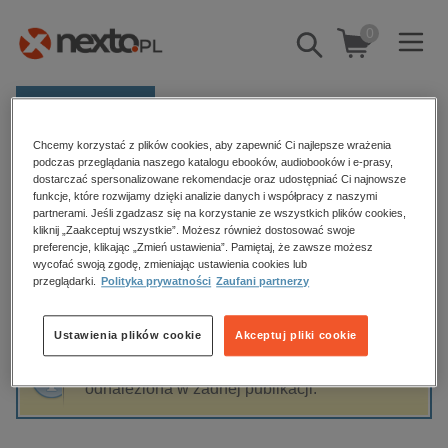
0
Pokaż/schowaj
wyszukiwarkę
E-prasa
Chcemy korzystać z plików cookies, aby zapewnić Ci najlepsze wrażenia
Kategorie
Strona główna
Sławomir Holland
podczas przeglądania naszego katalogu ebooków, audiobooków i e-prasy,
dostarczać spersonalizowane rekomendacje oraz udostępniać Ci najnowsze
Zobacz wszystkie E-prasa
funkcje, które rozwijamy dzięki analizie danych i współpracy z naszymi
partnerami. Jeśli zgadzasz się na korzystanie ze wszystkich plików cookies,
Sławomir Holland
kliknij „Zaakceptuj wszystkie”. Możesz również dostosować swoje
budownictwo, aranżacja wnętrz
preferencje, klikając „Zmień ustawienia”. Pamiętaj, że zawsze możesz
wycofać swoją zgodę, zmieniając ustawienia cookies lub
biznesowe, branżowe, gospodarka
przeglądarki.
Polityka prywatności
Zaufani partnerzy
darmowe wydania
Sortowanie
Filtrowanie
dzienniki
Ustawienia plików cookie
Akceptuj pliki cookie
edukacja
Fraza "
Sławomir Holland
" nie została
hobby, sport, rozrywka
odnaleziona w żadnej publikacji.
komputery, internet, technologie, informatyka