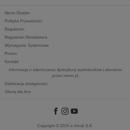
kobiece, lifestyle, kultura
Nexto Reader
polityka, społeczno-informacyjne
Polityka Prywatności
psychologiczne
Regulamin
inne
Regulamin Newslettera
popularno-naukowe
Wymagania Systemowe
historia
Pomoc
zdrowie
Kontakt
religie
Informacja o zakończeniu dystrybucji audiobooków i ebooków
przez nexto.pl
Deklaracja dostępności
Oferta dla firm
Copyright © 2026
e-Kiosk S.A.