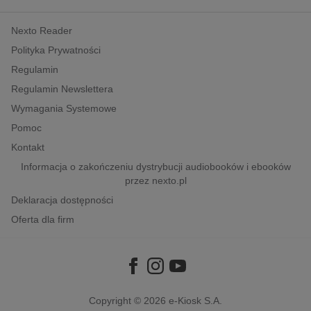
kobiece, lifestyle, kultura
Nexto Reader
polityka, społeczno-informacyjne
Polityka Prywatności
psychologiczne
Regulamin
inne
Regulamin Newslettera
popularno-naukowe
Wymagania Systemowe
historia
Pomoc
zdrowie
Kontakt
religie
Informacja o zakończeniu dystrybucji audiobooków i ebooków
przez nexto.pl
Deklaracja dostępności
Oferta dla firm
Copyright © 2026
e-Kiosk S.A.