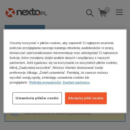
0
Pokaż/schowaj
wyszukiwarkę
E-prasa
Chcemy korzystać z plików cookies, aby zapewnić Ci najlepsze wrażenia
Kategorie
Strona główna
Tomasz Ignaczak
podczas przeglądania naszego katalogu ebooków, audiobooków i e-prasy,
dostarczać spersonalizowane rekomendacje oraz udostępniać Ci najnowsze
Zobacz wszystkie E-prasa
funkcje, które rozwijamy dzięki analizie danych i współpracy z naszymi
partnerami. Jeśli zgadzasz się na korzystanie ze wszystkich plików cookies,
Tomasz Ignaczak
kliknij „Zaakceptuj wszystkie”. Możesz również dostosować swoje
budownictwo, aranżacja wnętrz
preferencje, klikając „Zmień ustawienia”. Pamiętaj, że zawsze możesz
biznesowe, branżowe, gospodarka
wycofać swoją zgodę, zmieniając ustawienia cookies lub
przeglądarki.
Polityka prywatności
Zaufani partnerzy
darmowe wydania
Sortowanie
Filtrowanie
dzienniki
Ustawienia plików cookie
Akceptuj pliki cookie
edukacja
Fraza "
Tomasz Ignaczak
" nie została
hobby, sport, rozrywka
odnaleziona w żadnej publikacji.
komputery, internet, technologie, informatyka