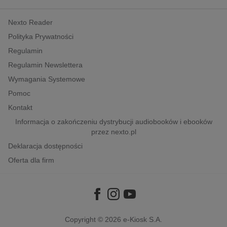
kobiece, lifestyle, kultura
Nexto Reader
polityka, społeczno-informacyjne
Polityka Prywatności
psychologiczne
Regulamin
inne
Regulamin Newslettera
popularno-naukowe
Wymagania Systemowe
historia
Pomoc
zdrowie
Kontakt
religie
Informacja o zakończeniu dystrybucji audiobooków i ebooków
przez nexto.pl
Deklaracja dostępności
Oferta dla firm
Copyright © 2026
e-Kiosk S.A.