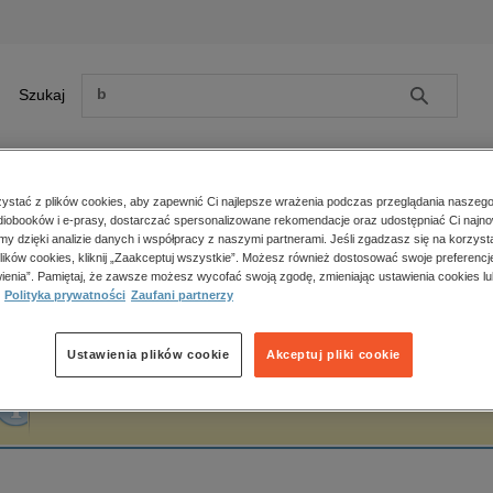
Szukaj
Szukaj
E-prasa
stać z plików cookies, aby zapewnić Ci najlepsze wrażenia podczas przeglądania naszego
iobooków i e-prasy, dostarczać spersonalizowane rekomendacje oraz udostępniać Ci najno
ona główna
Wiesiek Orłowski
amy dzięki analizie danych i współpracy z naszymi partnerami. Jeśli zgadzasz się na korzyst
lików cookies, kliknij „Zaakceptuj wszystkie”. Możesz również dostosować swoje preferencje
Zobacz wszystkie E-prasa
polityka, społeczno-informacyjne
ienia”. Pamiętaj, że zawsze możesz wycofać swoją zgodę, zmieniając ustawienia cookies lu
iesiek Orłowski
Polityka prywatności
Zaufani partnerzy
psychologiczne
inne
popularno-naukowe
Ustawienia plików cookie
Akceptuj pliki cookie
historia
Fraza "
Wiesiek Orłowski
" nie została odnaleziona w żadnej publikacji.
zdrowie
religie