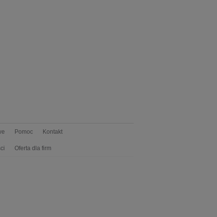
we
Pomoc
Kontakt
ci
Oferta dla firm