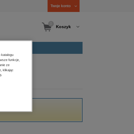
Twoje konto
0
Koszyk
 katalogu
wsze funkcje,
anie ze
, klikając
b