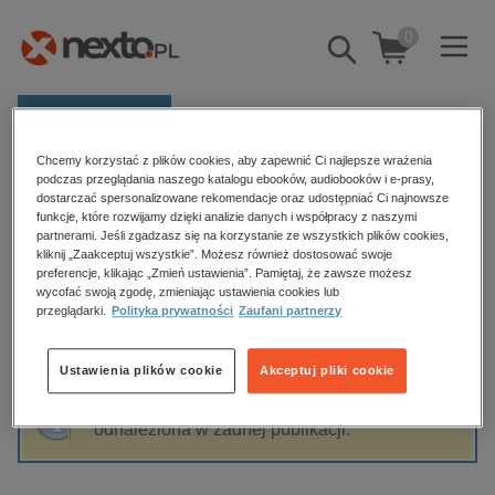
0
Pokaż/schowaj
wyszukiwarkę
E-prasa
Chcemy korzystać z plików cookies, aby zapewnić Ci najlepsze wrażenia
Kategorie
Strona główna
ks. Robert J. Woźniak
podczas przeglądania naszego katalogu ebooków, audiobooków i e-prasy,
dostarczać spersonalizowane rekomendacje oraz udostępniać Ci najnowsze
Zobacz wszystkie E-prasa
funkcje, które rozwijamy dzięki analizie danych i współpracy z naszymi
partnerami. Jeśli zgadzasz się na korzystanie ze wszystkich plików cookies,
ks. Robert J. Woźniak
kliknij „Zaakceptuj wszystkie”. Możesz również dostosować swoje
budownictwo, aranżacja wnętrz
preferencje, klikając „Zmień ustawienia”. Pamiętaj, że zawsze możesz
wycofać swoją zgodę, zmieniając ustawienia cookies lub
biznesowe, branżowe, gospodarka
przeglądarki.
Polityka prywatności
Zaufani partnerzy
darmowe wydania
Sortowanie
Filtrowanie
dzienniki
Ustawienia plików cookie
Akceptuj pliki cookie
edukacja
Fraza "
ks. Robert J. Woźniak
" nie została
hobby, sport, rozrywka
odnaleziona w żadnej publikacji.
komputery, internet, technologie, informatyka