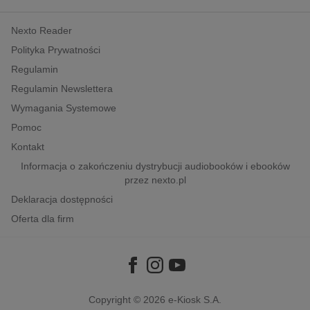
kobiece, lifestyle, kultura
Nexto Reader
polityka, społeczno-informacyjne
Polityka Prywatności
psychologiczne
Regulamin
inne
Regulamin Newslettera
popularno-naukowe
Wymagania Systemowe
historia
Pomoc
zdrowie
Kontakt
religie
Informacja o zakończeniu dystrybucji audiobooków i ebooków
przez nexto.pl
Deklaracja dostępności
Oferta dla firm
Copyright © 2026
e-Kiosk S.A.