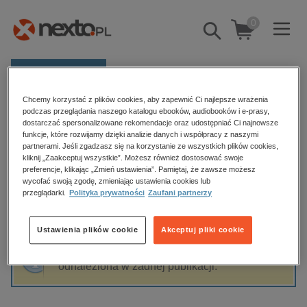
0
Pokaż/schowaj
wyszukiwarkę
E-prasa
Chcemy korzystać z plików cookies, aby zapewnić Ci najlepsze wrażenia
Kategorie
Strona główna
Świadectwa XX wiek
podczas przeglądania naszego katalogu ebooków, audiobooków i e-prasy,
dostarczać spersonalizowane rekomendacje oraz udostępniać Ci najnowsze
Zobacz wszystkie E-prasa
funkcje, które rozwijamy dzięki analizie danych i współpracy z naszymi
partnerami. Jeśli zgadzasz się na korzystanie ze wszystkich plików cookies,
Świadectwa XX wiek
kliknij „Zaakceptuj wszystkie”. Możesz również dostosować swoje
budownictwo, aranżacja wnętrz
preferencje, klikając „Zmień ustawienia”. Pamiętaj, że zawsze możesz
wycofać swoją zgodę, zmieniając ustawienia cookies lub
biznesowe, branżowe, gospodarka
przeglądarki.
Polityka prywatności
Zaufani partnerzy
darmowe wydania
Sortowanie
Filtrowanie
dzienniki
Ustawienia plików cookie
Akceptuj pliki cookie
edukacja
Fraza "
Świadectwa XX wiek
" nie została
hobby, sport, rozrywka
odnaleziona w żadnej publikacji.
komputery, internet, technologie, informatyka