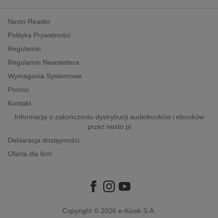
kobiece, lifestyle, kultura
Nexto Reader
polityka, społeczno-informacyjne
Polityka Prywatności
psychologiczne
Regulamin
inne
Regulamin Newslettera
popularno-naukowe
Wymagania Systemowe
historia
Pomoc
zdrowie
Kontakt
religie
Informacja o zakończeniu dystrybucji audiobooków i ebooków
przez nexto.pl
Deklaracja dostępności
Oferta dla firm
Copyright © 2026
e-Kiosk S.A.