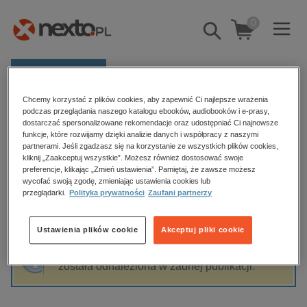
0
Pokaż/schowaj
wyszukiwarkę
E-prasa
Chcemy korzystać z plików cookies, aby zapewnić Ci najlepsze wrażenia
Kategorie
Strona główna
Chór zapomnianych głosów
podczas przeglądania naszego katalogu ebooków, audiobooków i e-prasy,
dostarczać spersonalizowane rekomendacje oraz udostępniać Ci najnowsze
Zobacz wszystkie E-prasa
funkcje, które rozwijamy dzięki analizie danych i współpracy z naszymi
partnerami. Jeśli zgadzasz się na korzystanie ze wszystkich plików cookies,
Chór zapomnianych głosów
kliknij „Zaakceptuj wszystkie”. Możesz również dostosować swoje
budownictwo, aranżacja wnętrz
preferencje, klikając „Zmień ustawienia”. Pamiętaj, że zawsze możesz
wycofać swoją zgodę, zmieniając ustawienia cookies lub
biznesowe, branżowe, gospodarka
przeglądarki.
Polityka prywatności
Zaufani partnerzy
darmowe wydania
Sortowanie
Filtrowanie
dzienniki
Ustawienia plików cookie
Akceptuj pliki cookie
edukacja
Fraza "
Chór zapomnianych głosów
" nie
hobby, sport, rozrywka
została odnaleziona w żadnej publikacji.
komputery, internet, technologie, informatyka