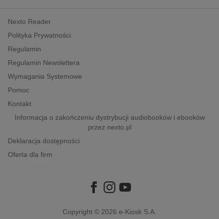
kobiece, lifestyle, kultura
Nexto Reader
polityka, społeczno-informacyjne
Polityka Prywatności
psychologiczne
Regulamin
inne
Regulamin Newslettera
popularno-naukowe
Wymagania Systemowe
historia
Pomoc
zdrowie
Kontakt
religie
Informacja o zakończeniu dystrybucji audiobooków i ebooków
przez nexto.pl
Deklaracja dostępności
Oferta dla firm
Copyright © 2026
e-Kiosk S.A.