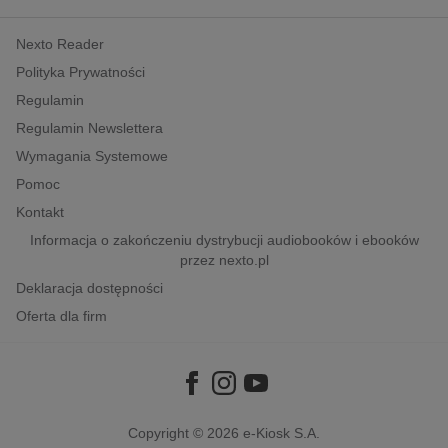
kobiece, lifestyle, kultura
Nexto Reader
polityka, społeczno-informacyjne
Polityka Prywatności
psychologiczne
Regulamin
inne
Regulamin Newslettera
popularno-naukowe
Wymagania Systemowe
historia
Pomoc
zdrowie
Kontakt
religie
Informacja o zakończeniu dystrybucji audiobooków i ebooków
przez nexto.pl
Deklaracja dostępności
Oferta dla firm
Copyright © 2026
e-Kiosk S.A.