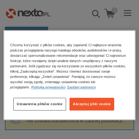
0
Pokaż/schowaj
wyszukiwarkę
E-prasa
Chcemy korzystać z plików cookies, aby zapewnić Ci najlepsze wrażenia
Kategorie
Strona główna
Harlequin Światowe Życie Ekstra
podczas przeglądania naszego katalogu ebooków, audiobooków i e-prasy,
dostarczać spersonalizowane rekomendacje oraz udostępniać Ci najnowsze
Zobacz wszystkie E-prasa
funkcje, które rozwijamy dzięki analizie danych i współpracy z naszymi
partnerami. Jeśli zgadzasz się na korzystanie ze wszystkich plików cookies,
Harlequin Światowe Życie Ekstra
kliknij „Zaakceptuj wszystkie”. Możesz również dostosować swoje
budownictwo, aranżacja wnętrz
preferencje, klikając „Zmień ustawienia”. Pamiętaj, że zawsze możesz
wycofać swoją zgodę, zmieniając ustawienia cookies lub
biznesowe, branżowe, gospodarka
przeglądarki.
Polityka prywatności
Zaufani partnerzy
darmowe wydania
Sortowanie
Filtrowanie
dzienniki
Ustawienia plików cookie
Akceptuj pliki cookie
edukacja
Fraza "
Harlequin Światowe Życie Ekstra
"
hobby, sport, rozrywka
nie została odnaleziona w żadnej publikacji.
komputery, internet, technologie, informatyka