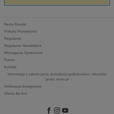
kobiece, lifestyle, kultura
polityka, społeczno-informacyjne
psychologiczne
Nexto Reader
inne
Polityka Prywatności
popularno-naukowe
Regulamin
historia
Regulamin Newslettera
zdrowie
Wymagania Systemowe
religie
Pomoc
Kontakt
Informacja o zakończeniu dystrybucji audiobooków i ebooków
przez nexto.pl
Deklaracja dostępności
Oferta dla firm