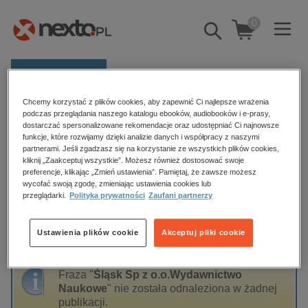
0
Pokaż/schowaj
wyszukiwarkę
E-prasa
Chcemy korzystać z plików cookies, aby zapewnić Ci najlepsze wrażenia
Kategorie
Strona główna
Śląsk Sp z o.o.Wydawnictwo Naukowe
podczas przeglądania naszego katalogu ebooków, audiobooków i e-prasy,
dostarczać spersonalizowane rekomendacje oraz udostępniać Ci najnowsze
Zobacz wszystkie E-prasa
funkcje, które rozwijamy dzięki analizie danych i współpracy z naszymi
partnerami. Jeśli zgadzasz się na korzystanie ze wszystkich plików cookies,
Śląsk Sp z o.o.Wydawnictwo
kliknij „Zaakceptuj wszystkie”. Możesz również dostosować swoje
budownictwo, aranżacja wnętrz
preferencje, klikając „Zmień ustawienia”. Pamiętaj, że zawsze możesz
Naukowe
biznesowe, branżowe, gospodarka
wycofać swoją zgodę, zmieniając ustawienia cookies lub
przeglądarki.
Polityka prywatności
Zaufani partnerzy
darmowe wydania
dzienniki
Ustawienia plików cookie
Akceptuj pliki cookie
Sortowanie
Filtrowanie
edukacja
hobby, sport, rozrywka
Fraza "
Śląsk Sp z o.o.Wydawnictwo
komputery, internet, technologie, informatyka
Naukowe
" nie została odnaleziona w żadnej
publikacji.