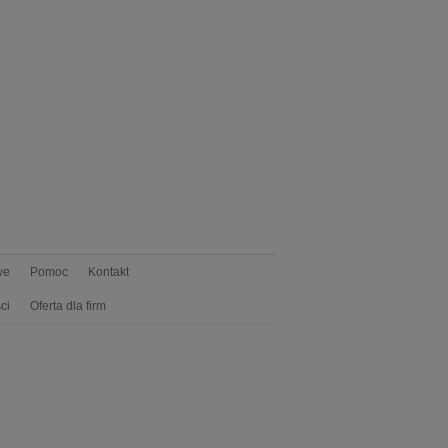
we
Pomoc
Kontakt
ci
Oferta dla firm