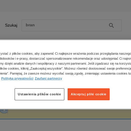
Szukaj
Szukaj
E-prasa
stać z plików cookies, aby zapewnić Ci najlepsze wrażenia podczas przeglądania naszego
iobooków i e-prasy, dostarczać spersonalizowane rekomendacje oraz udostępniać Ci najno
ona główna
Akademia Humanistyczno-Ekonomiczna w Łodzi
amy dzięki analizie danych i współpracy z naszymi partnerami. Jeśli zgadzasz się na korzyst
lików cookies, kliknij „Zaakceptuj wszystkie”. Możesz również dostosować swoje preferencje
Zobacz wszystkie E-prasa
polityka, społeczno-informacyjne
ienia”. Pamiętaj, że zawsze możesz wycofać swoją zgodę, zmieniając ustawienia cookies lu
kademia Humanistyczno-Ekonomiczna 
Polityka prywatności
Zaufani partnerzy
psychologiczne
inne
popularno-naukowe
Ustawienia plików cookie
Akceptuj pliki cookie
historia
Fraza "
Akademia Humanistyczno-Ekonomiczna w Łodzi
" nie została odnalezi
zdrowie
religie