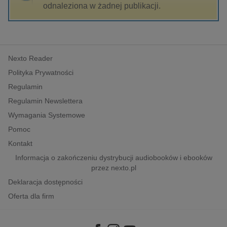
kobiece, lifestyle, kultura
odnaleziona w żadnej publikacji.
polityka, społeczno-informacyjne
psychologiczne
inne
Nexto Reader
popularno-naukowe
Polityka Prywatności
historia
Regulamin
zdrowie
Regulamin Newslettera
religie
Wymagania Systemowe
Pomoc
Kontakt
Informacja o zakończeniu dystrybucji audiobooków i ebooków
przez nexto.pl
Deklaracja dostępności
Oferta dla firm