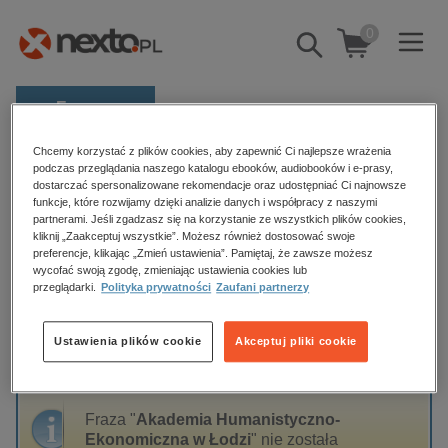
0
Pokaż/schowaj
wyszukiwarkę
E-prasa
Kategorie
Chcemy korzystać z plików cookies, aby zapewnić Ci najlepsze wrażenia
Strona główna
podczas przeglądania naszego katalogu ebooków, audiobooków i e-prasy,
Akademia Humanistyczno-Ekonomiczna w Łodzi
dostarczać spersonalizowane rekomendacje oraz udostępniać Ci najnowsze
Zobacz wszystkie E-prasa
funkcje, które rozwijamy dzięki analizie danych i współpracy z naszymi
partnerami. Jeśli zgadzasz się na korzystanie ze wszystkich plików cookies,
budownictwo, aranżacja wnętrz
kliknij „Zaakceptuj wszystkie”. Możesz również dostosować swoje
Akademia Humanistyczno-
preferencje, klikając „Zmień ustawienia”. Pamiętaj, że zawsze możesz
biznesowe, branżowe, gospodarka
wycofać swoją zgodę, zmieniając ustawienia cookies lub
Ekonomiczna w Łodzi
przeglądarki.
Polityka prywatności
Zaufani partnerzy
darmowe wydania
dzienniki
Ustawienia plików cookie
Akceptuj pliki cookie
edukacja
Sortowanie
Filtrowanie
hobby, sport, rozrywka
komputery, internet, technologie, informatyka
Fraza "
Akademia Humanistyczno-
Ekonomiczna w Łodzi
" nie została