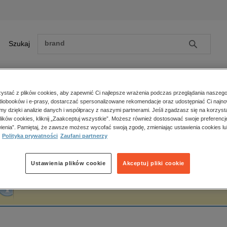
Szukaj
Szukaj
E-prasa
stać z plików cookies, aby zapewnić Ci najlepsze wrażenia podczas przeglądania naszego
iobooków i e-prasy, dostarczać spersonalizowane rekomendacje oraz udostępniać Ci najno
ona główna
Aspra
amy dzięki analizie danych i współpracy z naszymi partnerami. Jeśli zgadzasz się na korzyst
lików cookies, kliknij „Zaakceptuj wszystkie”. Możesz również dostosować swoje preferencje
Zobacz wszystkie E-prasa
polityka, społeczno-informacyjne
ienia”. Pamiętaj, że zawsze możesz wycofać swoją zgodę, zmieniając ustawienia cookies lu
spra
Polityka prywatności
Zaufani partnerzy
psychologiczne
inne
popularno-naukowe
Ustawienia plików cookie
Akceptuj pliki cookie
historia
Fraza "
Aspra
" nie została odnaleziona w żadnej publikacji.
zdrowie
religie