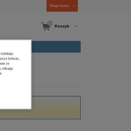
Twoje konto
0
Koszyk
 katalogu
wsze funkcje,
anie ze
, klikając
b