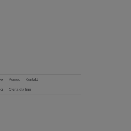
we
Pomoc
Kontakt
ci
Oferta dla firm