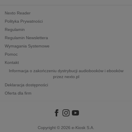
kobiece, lifestyle, kultura
Nexto Reader
polityka, społeczno-informacyjne
Polityka Prywatności
psychologiczne
Regulamin
inne
Regulamin Newslettera
popularno-naukowe
Wymagania Systemowe
historia
Pomoc
zdrowie
Kontakt
religie
Informacja o zakończeniu dystrybucji audiobooków i ebooków
przez nexto.pl
Deklaracja dostępności
Oferta dla firm
Copyright © 2026
e-Kiosk S.A.