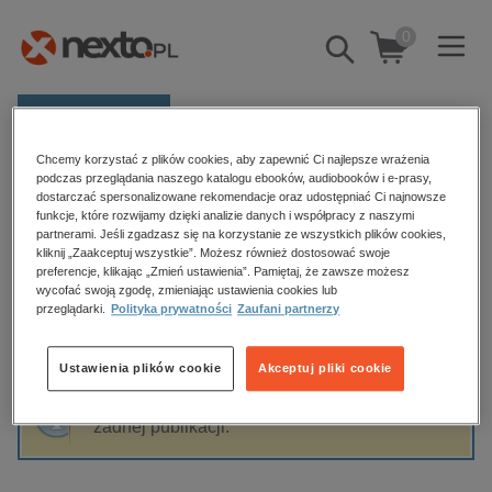
0
Pokaż/schowaj
wyszukiwarkę
E-prasa
Chcemy korzystać z plików cookies, aby zapewnić Ci najlepsze wrażenia
Kategorie
Strona główna
Cyfrant
podczas przeglądania naszego katalogu ebooków, audiobooków i e-prasy,
dostarczać spersonalizowane rekomendacje oraz udostępniać Ci najnowsze
Zobacz wszystkie E-prasa
funkcje, które rozwijamy dzięki analizie danych i współpracy z naszymi
partnerami. Jeśli zgadzasz się na korzystanie ze wszystkich plików cookies,
Cyfrant
kliknij „Zaakceptuj wszystkie”. Możesz również dostosować swoje
budownictwo, aranżacja wnętrz
preferencje, klikając „Zmień ustawienia”. Pamiętaj, że zawsze możesz
wycofać swoją zgodę, zmieniając ustawienia cookies lub
biznesowe, branżowe, gospodarka
przeglądarki.
Polityka prywatności
Zaufani partnerzy
darmowe wydania
Sortowanie
Filtrowanie
dzienniki
Ustawienia plików cookie
Akceptuj pliki cookie
edukacja
Fraza "
Cyfrant
" nie została odnaleziona w
hobby, sport, rozrywka
żadnej publikacji.
komputery, internet, technologie, informatyka