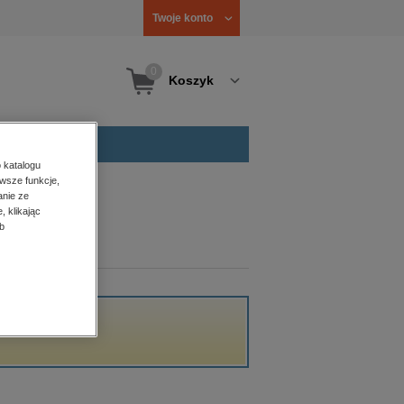
Twoje konto
0
Koszyk
 katalogu
wsze funkcje,
anie ze
, klikając
b