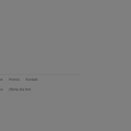
we
Pomoc
Kontakt
ci
Oferta dla firm