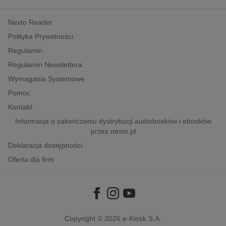
kobiece, lifestyle, kultura
Nexto Reader
polityka, społeczno-informacyjne
Polityka Prywatności
psychologiczne
Regulamin
inne
Regulamin Newslettera
popularno-naukowe
Wymagania Systemowe
historia
Pomoc
zdrowie
Kontakt
religie
Informacja o zakończeniu dystrybucji audiobooków i ebooków
przez nexto.pl
Deklaracja dostępności
Oferta dla firm
Copyright © 2026
e-Kiosk S.A.