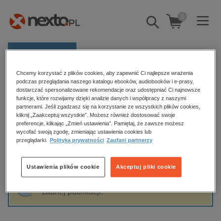
0
Pokaż/schowaj
wyszukiwarkę
E-prasa
Chcemy korzystać z plików cookies, aby zapewnić Ci najlepsze wrażenia
Kategorie
Strona główna
Literatura
podczas przeglądania naszego katalogu ebooków, audiobooków i e-prasy,
dostarczać spersonalizowane rekomendacje oraz udostępniać Ci najnowsze
Zobacz wszystkie E-prasa
funkcje, które rozwijamy dzięki analizie danych i współpracy z naszymi
partnerami. Jeśli zgadzasz się na korzystanie ze wszystkich plików cookies,
Literatura
kliknij „Zaakceptuj wszystkie”. Możesz również dostosować swoje
budownictwo, aranżacja wnętrz
preferencje, klikając „Zmień ustawienia”. Pamiętaj, że zawsze możesz
biznesowe, branżowe, gospodarka
wycofać swoją zgodę, zmieniając ustawienia cookies lub
przeglądarki.
Polityka prywatności
Zaufani partnerzy
darmowe wydania
Sortowanie
Filtrowanie
dzienniki
Ustawienia plików cookie
Akceptuj pliki cookie
edukacja
Fraza "
Literatura
" nie została odnaleziona w
hobby, sport, rozrywka
żadnej publikacji.
komputery, internet, technologie, informatyka