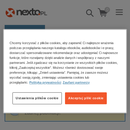
0
Pokaż/schowaj
wyszukiwarkę
E-prasa
Chcemy korzystać z plików cookies, aby zapewnić Ci najlepsze wrażenia
Kategorie
Strona główna
Mięta
podczas przeglądania naszego katalogu ebooków, audiobooków i e-prasy,
dostarczać spersonalizowane rekomendacje oraz udostępniać Ci najnowsze
Zobacz wszystkie E-prasa
funkcje, które rozwijamy dzięki analizie danych i współpracy z naszymi
partnerami. Jeśli zgadzasz się na korzystanie ze wszystkich plików cookies,
Mięta
kliknij „Zaakceptuj wszystkie”. Możesz również dostosować swoje
budownictwo, aranżacja wnętrz
preferencje, klikając „Zmień ustawienia”. Pamiętaj, że zawsze możesz
biznesowe, branżowe, gospodarka
wycofać swoją zgodę, zmieniając ustawienia cookies lub
przeglądarki.
Polityka prywatności
Zaufani partnerzy
darmowe wydania
Sortowanie
Filtrowanie
dzienniki
Ustawienia plików cookie
Akceptuj pliki cookie
edukacja
Fraza "
Mięta
" nie została odnaleziona w
hobby, sport, rozrywka
żadnej publikacji.
komputery, internet, technologie, informatyka