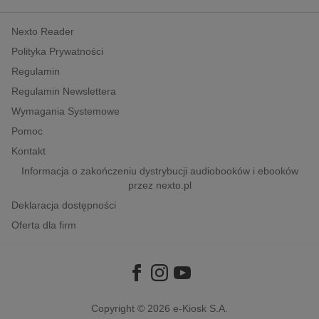
kobiece, lifestyle, kultura
Nexto Reader
polityka, społeczno-informacyjne
Polityka Prywatności
psychologiczne
Regulamin
inne
Regulamin Newslettera
popularno-naukowe
Wymagania Systemowe
historia
Pomoc
zdrowie
Kontakt
religie
Informacja o zakończeniu dystrybucji audiobooków i ebooków
przez nexto.pl
Deklaracja dostępności
Oferta dla firm
Copyright © 2026
e-Kiosk S.A.