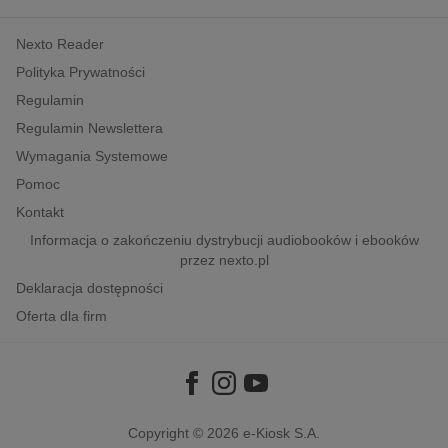
kobiece, lifestyle, kultura
Nexto Reader
polityka, społeczno-informacyjne
Polityka Prywatności
psychologiczne
Regulamin
inne
Regulamin Newslettera
popularno-naukowe
Wymagania Systemowe
historia
Pomoc
zdrowie
Kontakt
religie
Informacja o zakończeniu dystrybucji audiobooków i ebooków
przez nexto.pl
Deklaracja dostępności
Oferta dla firm
Copyright © 2026
e-Kiosk S.A.