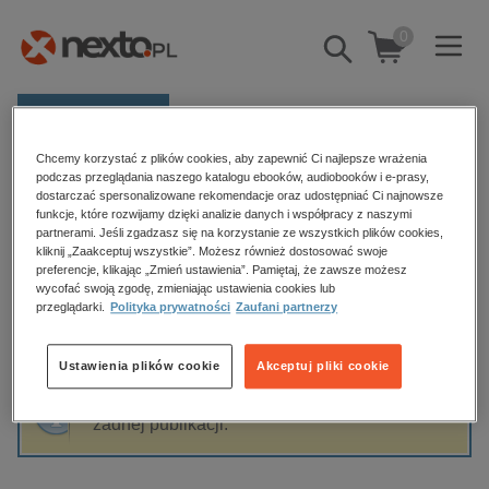
0
Pokaż/schowaj
wyszukiwarkę
E-prasa
Chcemy korzystać z plików cookies, aby zapewnić Ci najlepsze wrażenia
Kategorie
Strona główna
Replika
podczas przeglądania naszego katalogu ebooków, audiobooków i e-prasy,
dostarczać spersonalizowane rekomendacje oraz udostępniać Ci najnowsze
Zobacz wszystkie E-prasa
funkcje, które rozwijamy dzięki analizie danych i współpracy z naszymi
partnerami. Jeśli zgadzasz się na korzystanie ze wszystkich plików cookies,
Replika
kliknij „Zaakceptuj wszystkie”. Możesz również dostosować swoje
budownictwo, aranżacja wnętrz
preferencje, klikając „Zmień ustawienia”. Pamiętaj, że zawsze możesz
wycofać swoją zgodę, zmieniając ustawienia cookies lub
biznesowe, branżowe, gospodarka
przeglądarki.
Polityka prywatności
Zaufani partnerzy
darmowe wydania
Sortowanie
Filtrowanie
dzienniki
Ustawienia plików cookie
Akceptuj pliki cookie
edukacja
Fraza "
Replika
" nie została odnaleziona w
hobby, sport, rozrywka
żadnej publikacji.
komputery, internet, technologie, informatyka