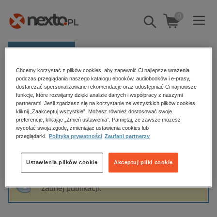
0
Pokaż/schowaj
wyszukiwarkę
E-prasa
Chcemy korzystać z plików cookies, aby zapewnić Ci najlepsze wrażenia
Kategorie
Strona główna
Replika
podczas przeglądania naszego katalogu ebooków, audiobooków i e-prasy,
dostarczać spersonalizowane rekomendacje oraz udostępniać Ci najnowsze
Zobacz wszystkie E-prasa
funkcje, które rozwijamy dzięki analizie danych i współpracy z naszymi
partnerami. Jeśli zgadzasz się na korzystanie ze wszystkich plików cookies,
Replika
kliknij „Zaakceptuj wszystkie”. Możesz również dostosować swoje
budownictwo, aranżacja wnętrz
preferencje, klikając „Zmień ustawienia”. Pamiętaj, że zawsze możesz
wycofać swoją zgodę, zmieniając ustawienia cookies lub
biznesowe, branżowe, gospodarka
przeglądarki.
Polityka prywatności
Zaufani partnerzy
darmowe wydania
Sortowanie
Filtrowanie
dzienniki
Ustawienia plików cookie
Akceptuj pliki cookie
edukacja
Fraza "
Replika
" nie została odnaleziona w
hobby, sport, rozrywka
żadnej publikacji.
komputery, internet, technologie, informatyka