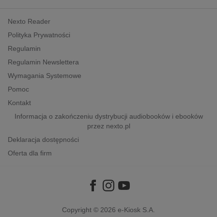
kobiece, lifestyle, kultura
Nexto Reader
polityka, społeczno-informacyjne
Polityka Prywatności
psychologiczne
Regulamin
inne
Regulamin Newslettera
popularno-naukowe
Wymagania Systemowe
historia
Pomoc
zdrowie
Kontakt
religie
Informacja o zakończeniu dystrybucji audiobooków i ebooków
przez nexto.pl
Deklaracja dostępności
Oferta dla firm
Copyright © 2026
e-Kiosk S.A.