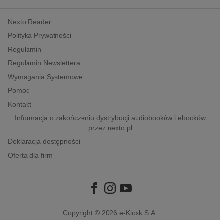
kobiece, lifestyle, kultura
Nexto Reader
polityka, społeczno-informacyjne
Polityka Prywatności
psychologiczne
Regulamin
inne
Regulamin Newslettera
popularno-naukowe
Wymagania Systemowe
historia
Pomoc
zdrowie
Kontakt
religie
Informacja o zakończeniu dystrybucji audiobooków i ebooków
przez nexto.pl
Deklaracja dostępności
Oferta dla firm
Copyright © 2026
e-Kiosk S.A.