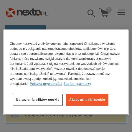
0
Pokaż/schowaj
wyszukiwarkę
E-prasa
Chcemy korzystać z plików cookies, aby zapewnić Ci najlepsze wrażenia
Kategorie
Strona główna
Uniwersytet w Siedlcach
podczas przeglądania naszego katalogu ebooków, audiobooków i e-prasy,
dostarczać spersonalizowane rekomendacje oraz udostępniać Ci najnowsze
Zobacz wszystkie E-prasa
funkcje, które rozwijamy dzięki analizie danych i współpracy z naszymi
partnerami. Jeśli zgadzasz się na korzystanie ze wszystkich plików cookies,
Uniwersytet w Siedlcach
kliknij „Zaakceptuj wszystkie”. Możesz również dostosować swoje
budownictwo, aranżacja wnętrz
preferencje, klikając „Zmień ustawienia”. Pamiętaj, że zawsze możesz
biznesowe, branżowe, gospodarka
wycofać swoją zgodę, zmieniając ustawienia cookies lub
przeglądarki.
Polityka prywatności
Zaufani partnerzy
darmowe wydania
Sortowanie
Filtrowanie
dzienniki
Ustawienia plików cookie
Akceptuj pliki cookie
edukacja
Fraza "
Uniwersytet w Siedlcach
" nie została
hobby, sport, rozrywka
odnaleziona w żadnej publikacji.
komputery, internet, technologie, informatyka