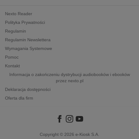
kobiece, lifestyle, kultura
Nexto Reader
polityka, społeczno-informacyjne
Polityka Prywatności
psychologiczne
Regulamin
inne
Regulamin Newslettera
popularno-naukowe
Wymagania Systemowe
historia
Pomoc
zdrowie
Kontakt
religie
Informacja o zakończeniu dystrybucji audiobooków i ebooków
przez nexto.pl
Deklaracja dostępności
Oferta dla firm
Copyright © 2026
e-Kiosk S.A.