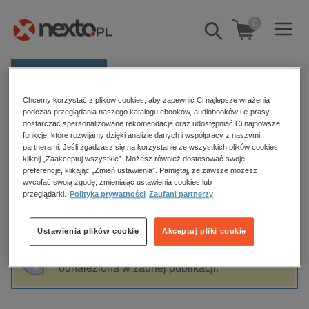
0
Pokaż/schowaj
wyszukiwarkę
E-prasa
Chcemy korzystać z plików cookies, aby zapewnić Ci najlepsze wrażenia
Kategorie
Strona główna
Visits in Poland
podczas przeglądania naszego katalogu ebooków, audiobooków i e-prasy,
dostarczać spersonalizowane rekomendacje oraz udostępniać Ci najnowsze
Zobacz wszystkie E-prasa
funkcje, które rozwijamy dzięki analizie danych i współpracy z naszymi
partnerami. Jeśli zgadzasz się na korzystanie ze wszystkich plików cookies,
Visits in Poland
kliknij „Zaakceptuj wszystkie”. Możesz również dostosować swoje
budownictwo, aranżacja wnętrz
preferencje, klikając „Zmień ustawienia”. Pamiętaj, że zawsze możesz
wycofać swoją zgodę, zmieniając ustawienia cookies lub
biznesowe, branżowe, gospodarka
przeglądarki.
Polityka prywatności
Zaufani partnerzy
darmowe wydania
Sortowanie
Filtrowanie
dzienniki
Ustawienia plików cookie
Akceptuj pliki cookie
edukacja
Fraza "
Visits in Poland
" nie została
hobby, sport, rozrywka
odnaleziona w żadnej publikacji.
komputery, internet, technologie, informatyka