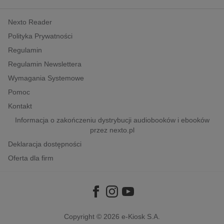
kobiece, lifestyle, kultura
Nexto Reader
polityka, społeczno-informacyjne
Polityka Prywatności
psychologiczne
Regulamin
inne
Regulamin Newslettera
popularno-naukowe
Wymagania Systemowe
historia
Pomoc
zdrowie
Kontakt
religie
Informacja o zakończeniu dystrybucji audiobooków i ebooków
przez nexto.pl
Deklaracja dostępności
Oferta dla firm
Copyright © 2026
e-Kiosk S.A.