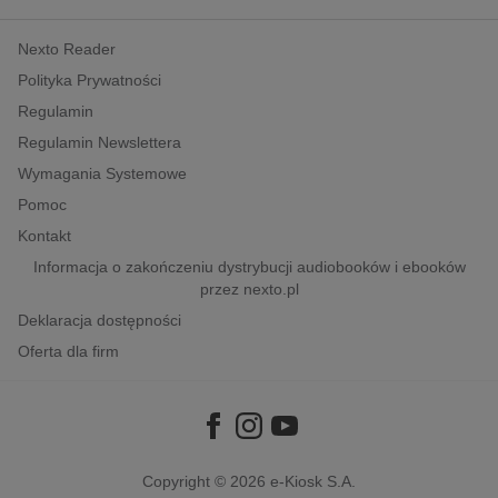
kobiece, lifestyle, kultura
Nexto Reader
polityka, społeczno-informacyjne
Polityka Prywatności
psychologiczne
Regulamin
inne
Regulamin Newslettera
popularno-naukowe
Wymagania Systemowe
historia
Pomoc
zdrowie
Kontakt
religie
Informacja o zakończeniu dystrybucji audiobooków i ebooków
przez nexto.pl
Deklaracja dostępności
Oferta dla firm
Copyright © 2026
e-Kiosk S.A.