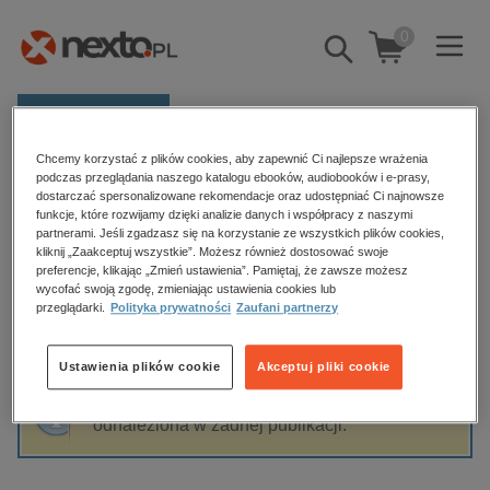
0
Pokaż/schowaj
wyszukiwarkę
E-prasa
Chcemy korzystać z plików cookies, aby zapewnić Ci najlepsze wrażenia
Kategorie
Strona główna
Wydawnictwo Agora
podczas przeglądania naszego katalogu ebooków, audiobooków i e-prasy,
dostarczać spersonalizowane rekomendacje oraz udostępniać Ci najnowsze
Zobacz wszystkie E-prasa
funkcje, które rozwijamy dzięki analizie danych i współpracy z naszymi
partnerami. Jeśli zgadzasz się na korzystanie ze wszystkich plików cookies,
Wydawnictwo Agora
kliknij „Zaakceptuj wszystkie”. Możesz również dostosować swoje
budownictwo, aranżacja wnętrz
preferencje, klikając „Zmień ustawienia”. Pamiętaj, że zawsze możesz
wycofać swoją zgodę, zmieniając ustawienia cookies lub
biznesowe, branżowe, gospodarka
przeglądarki.
Polityka prywatności
Zaufani partnerzy
darmowe wydania
Sortowanie
Filtrowanie
dzienniki
Ustawienia plików cookie
Akceptuj pliki cookie
edukacja
Fraza "
Wydawnictwo Agora
" nie została
hobby, sport, rozrywka
odnaleziona w żadnej publikacji.
komputery, internet, technologie, informatyka