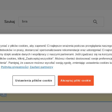
Szukaj
Szukaj
E-prasa
stać z plików cookies, aby zapewnić Ci najlepsze wrażenia podczas przeglądania naszego
iobooków i e-prasy, dostarczać spersonalizowane rekomendacje oraz udostępniać Ci najno
ona główna
Wydawnictwo Dolnośląskie
amy dzięki analizie danych i współpracy z naszymi partnerami. Jeśli zgadzasz się na korzyst
lików cookies, kliknij „Zaakceptuj wszystkie”. Możesz również dostosować swoje preferencje
Zobacz wszystkie E-prasa
polityka, społeczno-informacyjne
ienia”. Pamiętaj, że zawsze możesz wycofać swoją zgodę, zmieniając ustawienia cookies lu
ydawnictwo Dolnośląskie
Polityka prywatności
Zaufani partnerzy
psychologiczne
inne
popularno-naukowe
Ustawienia plików cookie
Akceptuj pliki cookie
historia
Fraza "
Wydawnictwo Dolnośląskie
" nie została odnaleziona w żadnej publikacji.
zdrowie
religie