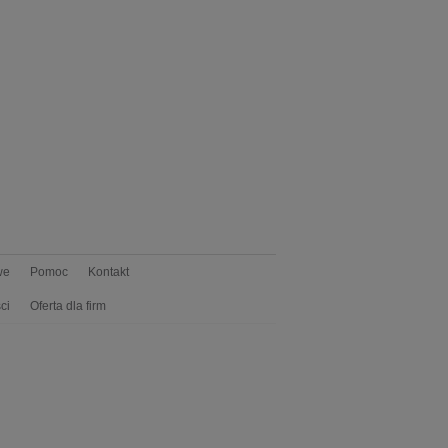
we
Pomoc
Kontakt
ci
Oferta dla firm