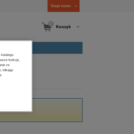
Twoje konto
0
Koszyk
 katalogu
wsze funkcje,
anie ze
, klikając
b