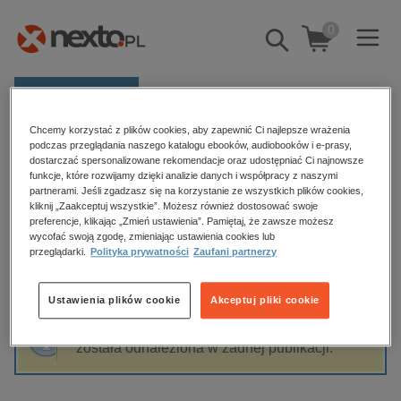
0
Pokaż/schowaj
wyszukiwarkę
E-prasa
Chcemy korzystać z plików cookies, aby zapewnić Ci najlepsze wrażenia
Kategorie
Strona główna
Wydawnictwo Dolnośląskie
podczas przeglądania naszego katalogu ebooków, audiobooków i e-prasy,
dostarczać spersonalizowane rekomendacje oraz udostępniać Ci najnowsze
Zobacz wszystkie E-prasa
funkcje, które rozwijamy dzięki analizie danych i współpracy z naszymi
partnerami. Jeśli zgadzasz się na korzystanie ze wszystkich plików cookies,
Wydawnictwo Dolnośląskie
kliknij „Zaakceptuj wszystkie”. Możesz również dostosować swoje
budownictwo, aranżacja wnętrz
preferencje, klikając „Zmień ustawienia”. Pamiętaj, że zawsze możesz
wycofać swoją zgodę, zmieniając ustawienia cookies lub
biznesowe, branżowe, gospodarka
przeglądarki.
Polityka prywatności
Zaufani partnerzy
darmowe wydania
Sortowanie
Filtrowanie
dzienniki
Ustawienia plików cookie
Akceptuj pliki cookie
edukacja
Fraza "
Wydawnictwo Dolnośląskie
" nie
hobby, sport, rozrywka
została odnaleziona w żadnej publikacji.
komputery, internet, technologie, informatyka