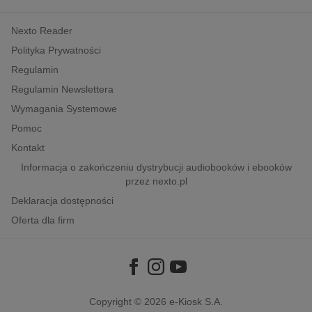
kobiece, lifestyle, kultura
Nexto Reader
polityka, społeczno-informacyjne
Polityka Prywatności
psychologiczne
Regulamin
inne
Regulamin Newslettera
popularno-naukowe
Wymagania Systemowe
historia
Pomoc
zdrowie
Kontakt
religie
Informacja o zakończeniu dystrybucji audiobooków i ebooków
przez nexto.pl
Deklaracja dostępności
Oferta dla firm
Copyright © 2026
e-Kiosk S.A.