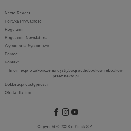
kobiece, lifestyle, kultura
Nexto Reader
polityka, społeczno-informacyjne
Polityka Prywatności
psychologiczne
Regulamin
inne
Regulamin Newslettera
popularno-naukowe
Wymagania Systemowe
historia
Pomoc
zdrowie
Kontakt
religie
Informacja o zakończeniu dystrybucji audiobooków i ebooków
przez nexto.pl
Deklaracja dostępności
Oferta dla firm
Copyright © 2026
e-Kiosk S.A.