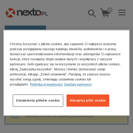
0
Pokaż/schowaj
wyszukiwarkę
E-prasa
Chcemy korzystać z plików cookies, aby zapewnić Ci najlepsze wrażenia
Kategorie
Strona główna
Wydawnictwo Esprit
podczas przeglądania naszego katalogu ebooków, audiobooków i e-prasy,
dostarczać spersonalizowane rekomendacje oraz udostępniać Ci najnowsze
Zobacz wszystkie E-prasa
funkcje, które rozwijamy dzięki analizie danych i współpracy z naszymi
partnerami. Jeśli zgadzasz się na korzystanie ze wszystkich plików cookies,
Wydawnictwo Esprit
kliknij „Zaakceptuj wszystkie”. Możesz również dostosować swoje
budownictwo, aranżacja wnętrz
preferencje, klikając „Zmień ustawienia”. Pamiętaj, że zawsze możesz
biznesowe, branżowe, gospodarka
wycofać swoją zgodę, zmieniając ustawienia cookies lub
przeglądarki.
Polityka prywatności
Zaufani partnerzy
darmowe wydania
Sortowanie
Filtrowanie
dzienniki
Ustawienia plików cookie
Akceptuj pliki cookie
edukacja
Fraza "
Wydawnictwo Esprit
" nie została
hobby, sport, rozrywka
odnaleziona w żadnej publikacji.
komputery, internet, technologie, informatyka