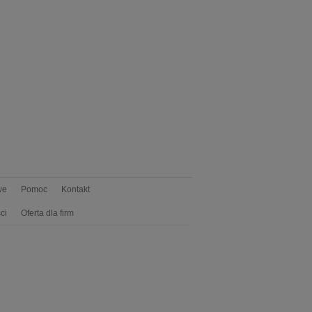
we
Pomoc
Kontakt
ci
Oferta dla firm