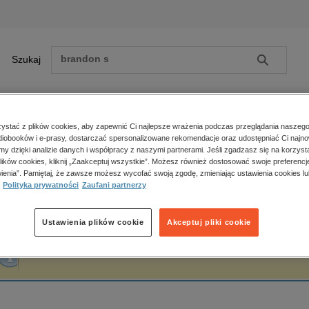
Szukaj
Szukaj
E-prasa
stać z plików cookies, aby zapewnić Ci najlepsze wrażenia podczas przeglądania naszego
iobooków i e-prasy, dostarczać spersonalizowane rekomendacje oraz udostępniać Ci najno
ona główna
Wydawnictwo Esprit
amy dzięki analizie danych i współpracy z naszymi partnerami. Jeśli zgadzasz się na korzyst
lików cookies, kliknij „Zaakceptuj wszystkie”. Możesz również dostosować swoje preferencje
Zobacz wszystkie E-prasa
polityka, społeczno-informacyjne
ienia”. Pamiętaj, że zawsze możesz wycofać swoją zgodę, zmieniając ustawienia cookies lu
ydawnictwo Esprit
Polityka prywatności
Zaufani partnerzy
psychologiczne
inne
popularno-naukowe
Ustawienia plików cookie
Akceptuj pliki cookie
historia
Fraza "
Wydawnictwo Esprit
" nie została odnaleziona w żadnej publikacji.
zdrowie
religie