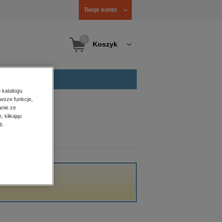
Twoje konto
0
Koszyk
 katalogu
wsze funkcje,
anie ze
, klikając
b