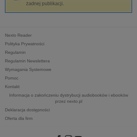
kobiece, lifestyle, kultura
żadnej publikacji.
polityka, społeczno-informacyjne
psychologiczne
inne
Nexto Reader
popularno-naukowe
Polityka Prywatności
historia
Regulamin
zdrowie
Regulamin Newslettera
religie
Wymagania Systemowe
Pomoc
Kontakt
Informacja o zakończeniu dystrybucji audiobooków i ebooków
przez nexto.pl
Deklaracja dostępności
Oferta dla firm