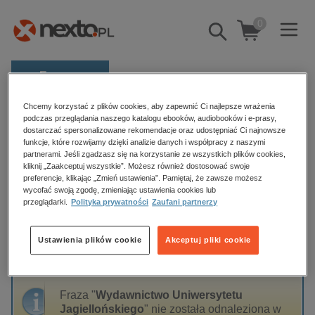
0
Pokaż/schowaj
wyszukiwarkę
E-prasa
Kategorie
Chcemy korzystać z plików cookies, aby zapewnić Ci najlepsze wrażenia
Strona główna
podczas przeglądania naszego katalogu ebooków, audiobooków i e-prasy,
Wydawnictwo Uniwersytetu Jagiellońskiego
dostarczać spersonalizowane rekomendacje oraz udostępniać Ci najnowsze
Zobacz wszystkie E-prasa
funkcje, które rozwijamy dzięki analizie danych i współpracy z naszymi
partnerami. Jeśli zgadzasz się na korzystanie ze wszystkich plików cookies,
budownictwo, aranżacja wnętrz
kliknij „Zaakceptuj wszystkie”. Możesz również dostosować swoje
Wydawnictwo Uniwersytetu
preferencje, klikając „Zmień ustawienia”. Pamiętaj, że zawsze możesz
biznesowe, branżowe, gospodarka
wycofać swoją zgodę, zmieniając ustawienia cookies lub
Jagiellońskiego
przeglądarki.
Polityka prywatności
Zaufani partnerzy
darmowe wydania
dzienniki
Ustawienia plików cookie
Akceptuj pliki cookie
edukacja
Sortowanie
Filtrowanie
hobby, sport, rozrywka
komputery, internet, technologie, informatyka
Fraza "
Wydawnictwo Uniwersytetu
Jagiellońskiego
" nie została odnaleziona w