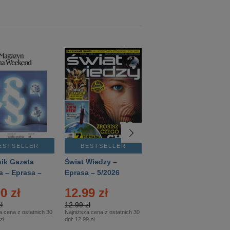
ESTSELLER
BESTSELLER
BESTSELLER
ik Gazeta
Świat Wiedzy –
T3 – Eprasa –
a – Eprasa –
Eprasa – 5/2026
4/2026
26
0 zł
12.99 zł
9.50 zł
ł
12.99 zł
9.50 zł
a cena z ostatnich 30
Najniższa cena z ostatnich 30
Najniższa cena z ostatnich 30
zł
dni:
12.99 zł
dni:
11.90 zł