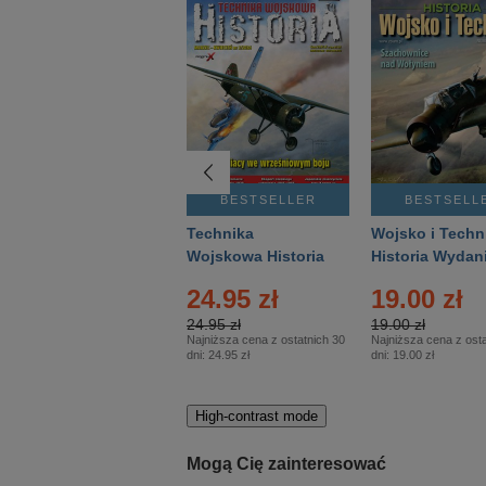
BESTSELLER
BESTSELLER
BESTSELL
Gość Niedzielny -
Technika
Wojsko i Techn
Warszawski –
Wojskowa Historia
Historia Wydan
Eprasa – 14/2026
– Eprasa – 2/2026
Specjalne – Ep
4.00 zł
24.95 zł
19.00 zł
– 2/2026
4.00 zł
24.95 zł
19.00 zł
Najniższa cena z ostatnich 30
Najniższa cena z ostatnich 30
Najniższa cena z osta
dni:
3.80 zł
dni:
24.95 zł
dni:
19.00 zł
High-contrast mode
Mogą Cię zainteresować