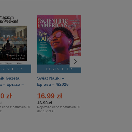
ESTSELLER
BESTSELLER
BESTSELLER
ik Gazeta
Świat Nauki –
Mówią Wieki –
a – Eprasa –
Eprasa – 4/2026
Eprasa – 3/2026
26
0 zł
16.99 zł
12.50 zł
ł
16.99 zł
12.50 zł
a cena z ostatnich 30
Najniższa cena z ostatnich 30
Najniższa cena z ostatnich 30
zł
dni:
16.99 zł
dni:
12.50 zł