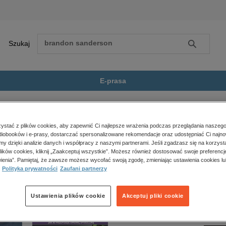
Szukaj
Szukaj
E-prasa
eży
Angelfall Tom 2: Penryn i...
Zobacz wszystkie E-prasa
polityka, społeczno-informacyjne
stać z plików cookies, aby zapewnić Ci najlepsze wrażenia podczas przeglądania naszego
iobooków i e-prasy, dostarczać spersonalizowane rekomendacje oraz udostępniać Ci najno
psychologiczne
 Penryn i świat po. Angelfall. Tom 2” nie jest dostępny.
amy dzięki analizie danych i współpracy z naszymi partnerami. Jeśli zgadzasz się na korzyst
inne
lików cookies, kliknij „Zaakceptuj wszystkie”. Możesz również dostosować swoje preferencje
popularno-naukowe
ienia”. Pamiętaj, że zawsze możesz wycofać swoją zgodę, zmieniając ustawienia cookies lu
Polityka prywatności
Zaufani partnerzy
historia
zdrowie
religie
Ustawienia plików cookie
Akceptuj pliki cookie