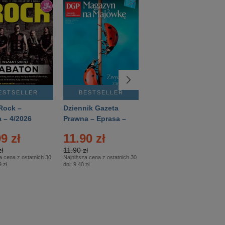
ESTSELLER
BESTSELLER
BESTSELLER
Rock –
Dziennik Gazeta
Świat Wiedzy
 – 4/2026
Prawna – Eprasa –
Historia – Eprasa –
83/2026
2/2026
9 zł
11.90 zł
13.99 zł
ł
11.90 zł
13.99 zł
a cena z ostatnich 30
Najniższa cena z ostatnich 30
Najniższa cena z ostatnich 30
 zł
dni:
9.40 zł
dni:
13.99 zł