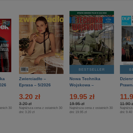
BESTSELLER
B
ka
Zwierciadło –
Nowa Technika
Dzienn
026
Eprasa – 5/2026
Wojskowa –
Prawn
Eprasa – 2/2026
65/20
3.20 zł
19.95 zł
11.9
3.20 zł
19.95 zł
11.90 z
tnich 30
Najniższa cena z ostatnich 30
Najniższa cena z ostatnich 30
Najniższ
dni:
3.20 zł
dni:
19.95 zł
dni:
9.40 