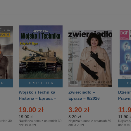
ER
BESTSELLER
B
Wojsko i Technika
Zwierciadło –
Dzienn
6
Historia – Eprasa –
Eprasa – 6/2026
Prawn
2/2026
74/20
19.00 zł
3.20 zł
11.9
19.00 zł
3.20 zł
11.90 z
tnich 30
Najniższa cena z ostatnich 30
Najniższa cena z ostatnich 30
Najniższ
dni:
19.00 zł
dni:
3.20 zł
dni:
9.40 