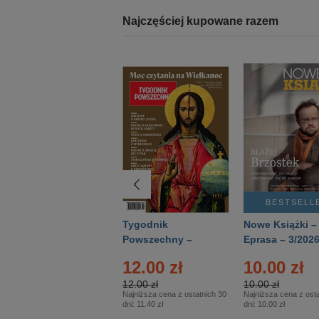
Najczęściej kupowane razem
BESTSELLER
BESTSELL
Technika
Tygodnik
Nowe Książki –
Wojskowa Historia
Powszechny –
Eprasa – 3/202
- Numer specjalny
Eprasa – 14/2026
24.95 zł
12.00 zł
10.00 zł
– Eprasa – 2/2026
24.95 zł
12.00 zł
10.00 zł
Najniższa cena z ostatnich 30
Najniższa cena z ostatnich 30
Najniższa cena z osta
dni:
24.95 zł
dni:
11.40 zł
dni:
10.00 zł