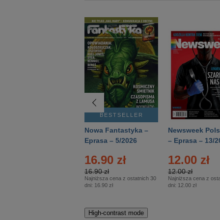
BESTSELLER
BESTSELLER
Deutsch Aktuell –
Nowa Fantastyka –
Newsweek Pols
Eprasa – 2/2026
Eprasa – 5/2026
– Eprasa – 13/2
22.90 zł
16.90 zł
12.00 zł
22.90 zł
16.90 zł
12.00 zł
Najniższa cena z ostatnich 30
Najniższa cena z ostatnich 30
Najniższa cena z osta
dni:
22.90 zł
dni:
16.90 zł
dni:
12.00 zł
High-contrast mode