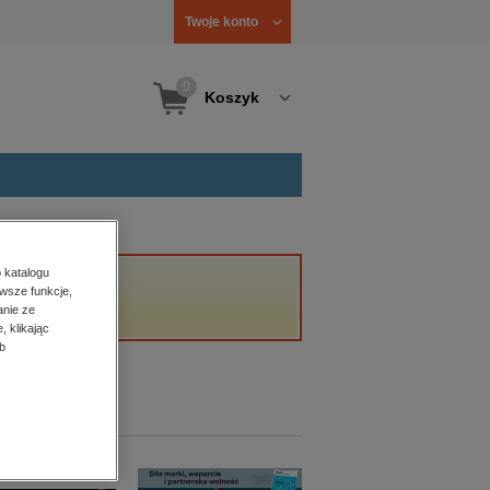
Twoje konto
0
Koszyk
 katalogu
wsze funkcje,
anie ze
, klikając
b