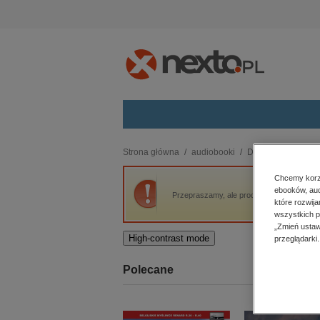
Kategorie
Strona główna
audiobooki
Dla dzieci i młodzi
budownictwo, aranżacja wnętrz
Chcemy korzy
ebooków, aud
biznesowe, branżowe, gospodarka
Przepraszamy, ale produkt „Angelfall Tom 2:
które rozwij
darmowe wydania
wszystkich p
dzienniki
„Zmień ustaw
High-contrast mode
przeglądarki.
edukacja
hobby, sport, rozrywka
Polecane
komputery, internet, technologie,
informatyka
kobiece, lifestyle, kultura