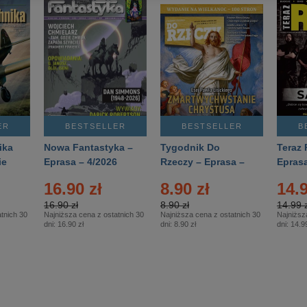
ER
BESTSELLER
BESTSELLER
B
ika
Nowa Fantastyka –
Tygodnik Do
Teraz 
ie
Eprasa – 4/2026
Rzeczy – Eprasa –
Eprasa
rasa
14/2026
16.90 zł
8.90 zł
14.9
16.90 zł
8.90 zł
14.99 z
tnich 30
Najniższa cena z ostatnich 30
Najniższa cena z ostatnich 30
Najniższ
dni:
16.90 zł
dni:
8.90 zł
dni:
14.99