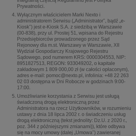
Integralną częścią Regulaminu jest Polityka
Prywatności.
Wyłącznym właścicielem Marki Nexto i
administratorem Serwisu („Administrator", bądź „e-
Kiosk") jest e-Kiosk S.A. z siedzibą w Warszawie
(00-838), przy ul. Prostej 51, wpisana do Rejestru
Przedsiębiorców prowadzonego przez Sąd
Rejonowy dla m.st. Warszawy w Warszawie, XII
Wydział Gospodarczy Krajowego Rejestru
Sądowego, pod numerem KRS: 0000304553, NIP:
8951827513, REGON: 933049202, o kapitale
zakładowym 1 809 000,00 zł (w całości opłaconym),
adres e-mail: pomoc@nexto.pl, infolinia: +48 22 263
02 03 dostępna w Dni Robocze w godzinach 9:00-
17:00.
Umożliwianie korzystania z Serwisu jest usługą
świadczoną drogą elektroniczną przez
Administratora na rzecz Użytkowników, w rozumieniu
ustawy z dnia 18 lipca 2002 r. o świadczeniu usług
drogą elektroniczną (tekst jednolity: Dz.U. z 2020 r.,
poz. 344 z późniejszymi zmianami)), które odbywa
się na mocy umowy (dalej „Umowa") zawieranej