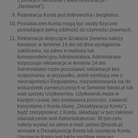
Cyfrowych Nextranet ( www.nextranet.pl -
„Nextranet").
Rejestracja Konta jest dobrowolna i bezpłatna.
Posiadaczem Konta mogą być osoby fizyczne
posiadające pełną zdolność do czynności prawnych.
Reklamacje dotyczące działania Serwisu należy
kierować w terminie 14 dni od dnia wystąpienia
zakłócenia, na adres e-mailowy lub
korespondencyjny Administratora. Administrator
rozpoznaje reklamacje w terminie 14 dni.
Administrator może pozostawić reklamacje bez
rozpoznania, w przypadku, jeżeli wynikają one z
nieznajomości Regulaminu, niezastosowania się do
wskazówek zamieszczonych w Serwisie Nexto.pl lub
wad sprzętu Użytkownika. Użytkownik może w
każdym czasie, bez podawania przyczyn, zawiesić
korzystanie z Konta (dalej: „Dezaktywacja Konta"),
bądź zrezygnować z Konta, składając w tym zakresie
oświadczenie woli Administratorowi. W tym celu
należy wysłać na adres e-mail: pomoc@nexto.pl
wniosek o Dezaktywację Konta lub usunięcie Konta.
Usunięcie Konta jest także możliwe poprzez