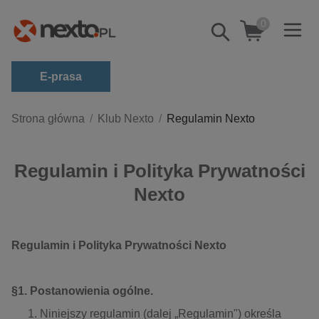
0
Pokaż/schowaj
wyszukiwarkę
E-prasa
Kategorie
Strona główna
Klub Nexto
Regulamin Nexto
Zobacz wszystkie E-prasa
Regulamin i Polityka Prywatności
budownictwo, aranżacja wnętrz
Nexto
biznesowe, branżowe, gospodarka
darmowe wydania
dzienniki
Regulamin i Polityka Prywatności Nexto
edukacja
hobby, sport, rozrywka
§1. Postanowienia ogólne.
komputery, internet, technologie, informatyka
Niniejszy regulamin (dalej „Regulamin") określa