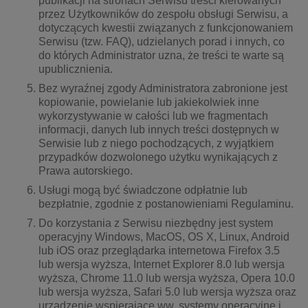
publikacji na stronach Serwisu treści kierowanych
przez Użytkowników do zespołu obsługi Serwisu, a
dotyczących kwestii związanych z funkcjonowaniem
Serwisu (tzw. FAQ), udzielanych porad i innych, co
do których Administrator uzna, że treści te warte są
upublicznienia.
Bez wyraźnej zgody Administratora zabronione jest
kopiowanie, powielanie lub jakiekolwiek inne
wykorzystywanie w całości lub we fragmentach
informacji, danych lub innych treści dostępnych w
Serwisie lub z niego pochodzących, z wyjątkiem
przypadków dozwolonego użytku wynikających z
Prawa autorskiego.
Usługi mogą być świadczone odpłatnie lub
bezpłatnie, zgodnie z postanowieniami Regulaminu.
Do korzystania z Serwisu niezbędny jest system
operacyjny Windows, MacOS, OS X, Linux, Android
lub iOS oraz przeglądarka internetowa Firefox 3.5
lub wersja wyższa, Internet Explorer 8.0 lub wersja
wyższa, Chrome 11.0 lub wersja wyższa, Opera 10.0
lub wersja wyższa, Safari 5.0 lub wersja wyższa oraz
urządzenie wspierające ww. systemy operacyjne i