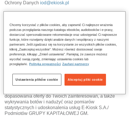
Ochrony Danych
iod@ekiosk.pl
W jakich celach są przetwarzane Twoje dane
Chcemy korzystać z plików cookies, aby zapewnić Ci najlepsze wrażenia
osobowe?
podczas przeglądania naszego katalogu ebooków, audiobooków i e-prasy,
dostarczać spersonalizowane rekomendacje oraz udostępniać Ci najnowsze
Za Twoją zgodą dane mogą być przetwarzane w celach
funkcje, które rozwijamy dzięki analizie danych i współpracy z naszymi
marketingowych, w tym na profilowanie i w celach
partnerami. Jeśli zgadzasz się na korzystanie ze wszystkich plików cookies,
analitycznych. W przypadku wyrażenia zgody dane mogą
kliknij „Zaakceptuj wszystkie”. Możesz również dostosować swoje
być przetwarzane przez E-Kiosk S.A., Podmioty GRUPY
preferencje, klikając „Zmień ustawienia”. Pamiętaj, że zawsze możesz
wycofać swoją zgodę, zmieniając ustawienia cookies lub
KAPITAŁOWEJ GM oraz ZAUFANYCH PARTNERÓW.
przeglądarki.
Polityka prywatności
Zaufani partnerzy
Twoje dane będą przetwarzane także w celu świadczenia
usług przez E-Kiosk S.A./ Podmioty GRUPY
Ustawienia plików cookie
Akceptuj pliki cookie
KAPITAŁOWEJ GM.
Ponadto, Twoje dane mogą być także przetwarzane w celu
dopasowania oferty do Twoich zainteresowań, a także
wykrywania botów i nadużyć oraz pomiarów
statystycznych i udoskonalenia usług E-Kiosk S.A./
Podmiotów GRUPY KAPITAŁOWEJ GM.