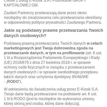
Ciebie z usług E-Kiosk S.A./ Podmiotów GRUPY
KAPITAŁOWEJ GM.
Zaufani Partnerzy przetwarzają dane przez okres
niezbędny do zrealizowania celu przetwarzania określany
w odpowiedniej polityce prywatności Zaufanego Partnera.
Jakie są podstawy prawne przetwarzania Twoich
danych osobowych?
Podstawą prawną przetwarzania Twoich danych
w celach
marketingowych jest Twoja dobrowolna zgoda na
przetwarzanie danych, w tym na profilowanie
(art. 6 ust.
1 lit a Rozporządzenia Parlamentu Europejskiego i Rady
(UE) 2016/679 z dnia 27 kwietnia 2016 r. w sprawie
ochrony osób fizycznych w związku z przetwarzaniem
danych osobowych i w sprawie swobodnego przepływu
takich danych oraz uchylenia dyrektywy 95/46/WE
- „
RODO
”).
W odniesieniu do świadczenia usług przez E-Kiosk S.A.
Twoje dane będą przetwarzane na podstawie art
.
6 ust.
1 lit b RODO (jest to niezbędne do wykonania umowy,
której stroną jest osoba, której dane dotyczą).