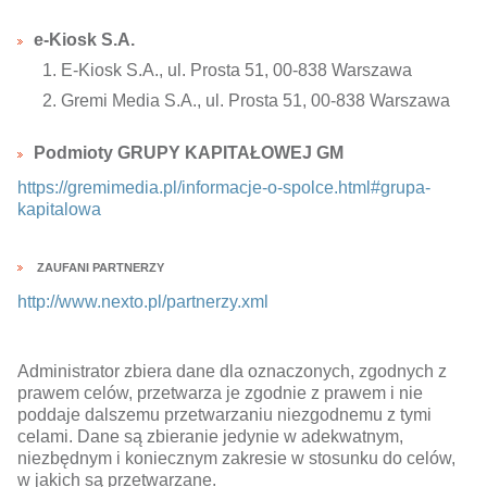
kobiece, lifestyle, kultura
e-Kiosk S.A.
polityka, społeczno-informacyjne
E-Kiosk S.A., ul. Prosta 51, 00-838 Warszawa
psychologiczne
Gremi Media S.A., ul. Prosta 51, 00-838 Warszawa
inne
popularno-naukowe
Podmioty GRUPY KAPITAŁOWEJ GM
historia
https://gremimedia.pl/informacje-o-spolce.html#grupa-
kapitalowa
zdrowie
religie
ZAUFANI PARTNERZY
http://www.nexto.pl/partnerzy.xml
Administrator zbiera dane dla oznaczonych, zgodnych z
prawem celów, przetwarza je zgodnie z prawem i nie
poddaje dalszemu przetwarzaniu niezgodnemu z tymi
celami. Dane są zbieranie jedynie w adekwatnym,
niezbędnym i koniecznym zakresie w stosunku do celów,
w jakich są przetwarzane.