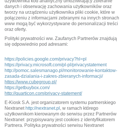
użytkownika kod analityczny umożliwiający zbieranie
danych i obserwację zachowania użytkowników oraz
tworzy na urządzeniu użytkownika pliki cookie, które w
połączeniu z informacjami zebranymi na innych stronach
www mogą być wykorzystywane do personalizacji treści
oraz oferty.
Polityki prywatności ww. Zaufanych Partnerów znajdują
się odpowiednio pod adresami:
https://policies.google.com/privacy?hl=pl
https://privacy.microsoft.com/pl-pl/privacystatement
http://pomoc.salesmanago.pl/monitorowanie-kontaktow-
zasada-dzialania-i-zakres-zbieranych-informacji/
https://www.cubegroup.pl/
https://getbuybox.com/
http://quarticon.com/privacy-statement/
E-Kiosk S.A. jest organizatorem systemu partnerskiego
Nextranet
http://nextranet.pl
, w ramach którego
użytkownikom kierowanym do serwisu przez Partnerów
Nextranet przypisywany jest cookies z identyfikatorem
Partnera. Polityka prywatności serwisu Nextranet