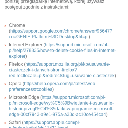
poniżej przeglądarkę internetową, której używasz i
postępuj zgodnie z instrukcjami:
Chrome
(
https://support.google.com/chrome/answer/95647?
co=GENIE.Platform%3DDesktop&hl=pl
)
Internet Explorer (
https://support.microsoft.com/pl-
pl/help/278835/how-to-delete-cookie-files-in-internet-
explorer
)
Firefox (
https://support.mozilla.org/pl/kb/usuwanie-
ciasteczek-i-danych-stron-firefox?
redirectlocale=pl&redirectslug=usuwanie-ciasteczek
)
Opera (
https://help.opera.com/pl/latest/web-
preferences/#cookies
)
Microsoft Edge (
https://support.microsoft.com/pl-
pl/microsoft-edge/wy%C5%9Bwietlanie-i-usuwanie-
historii-przegl%C4%85darki-w-programie-microsoft-
edge-00cf7943-a9e1-975a-a33d-ac10ce454ca4
)
Safari (
https://support.apple.com/pl-