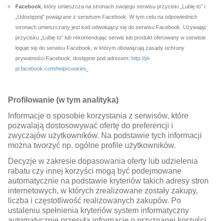
Facebook
, który umieszcza na stronach swojego serwisu przyciski „Lubię to” i
„Udostępnij” powiązane z serwisem Facebook. W tym celu na odpowiednich
stronach umieszczany jest kod odwołujący się do serwisu Facebook. Używając
przycisku „Lubię to” lub rekomendując serwis lub produkt oferowany w serwisie
loguje się do serwisu Facebook, w którym obowiązują zasady ochrony
prywatności Facebook, dostępne pod adresem:
http://pl-
pl.facebook.com/help/cookies
Profilowanie (w tym analityka)
Informacje o sposobie korzystania z serwisów, które
pozwalają dostosowywać ofertę do preferencji i
zwyczajów użytkowników. Na podstawie tych informacji
można tworzyć np. ogólne profile użytkowników.
Decyzje w zakresie dopasowania oferty lub udzielenia
rabatu czy innej korzyści mogą być podejmowane
automatycznie na podstawie kryteriów takich adresy stron
internetowych, w których zrealizowane zostały zakupy,
liczba i częstotliwość realizowanych zakupów. Po
ustaleniu spełnienia kryteriów system informatyczny
automatycznie przesyła informację o przyznanej korzyści,