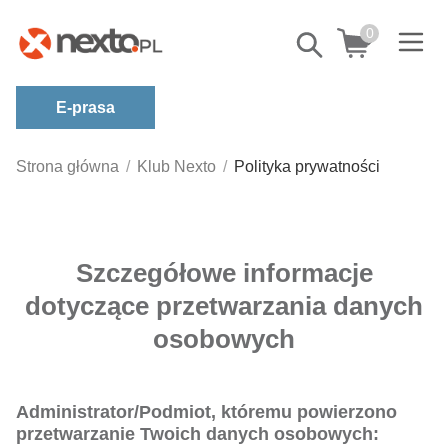
0
Pokaż/schowaj
wyszukiwarkę
E-prasa
Kategorie
Strona główna
Klub Nexto
Polityka prywatności
Zobacz wszystkie E-prasa
budownictwo, aranżacja wnętrz
Szczegółowe informacje
biznesowe, branżowe, gospodarka
darmowe wydania
dotyczące przetwarzania danych
dzienniki
osobowych
edukacja
hobby, sport, rozrywka
Administrator/Podmiot, któremu powierzono
komputery, internet, technologie, informatyka
przetwarzanie Twoich danych osobowych: