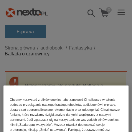
0
Pokaż/schowaj
wyszukiwarkę
E-prasa
Kategorie
Strona główna
audiobooki
Fantastyka
Ballada o czarownicy
Zobacz wszystkie E-prasa
budownictwo, aranżacja wnętrz
biznesowe, branżowe, gospodarka
Przepraszamy, ale produkt „Ballada o
darmowe wydania
czarownicy” nie jest dostępny.
dzienniki
Chcemy korzystać z plików cookies, aby zapewnić Ci najlepsze wrażenia
podczas przeglądania naszego katalogu ebooków, audiobooków i e-prasy,
edukacja
High-contrast mode
dostarczać spersonalizowane rekomendacje oraz udostępniać Ci najnowsze
hobby, sport, rozrywka
funkcje, które rozwijamy dzięki analizie danych i współpracy z naszymi
partnerami. Jeśli zgadzasz się na korzystanie ze wszystkich plików cookies,
Polecane
komputery, internet, technologie, informatyka
kliknij „Zaakceptuj wszystkie”. Możesz również dostosować swoje
preferencje, klikając „Zmień ustawienia”. Pamiętaj, że zawsze możesz