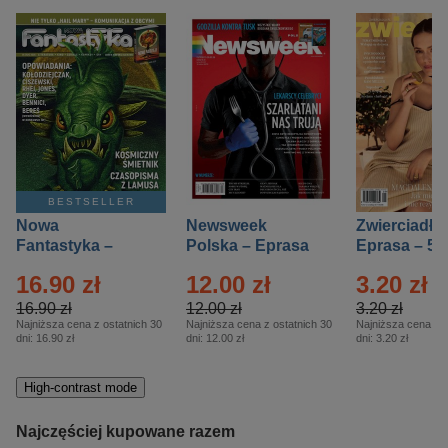
BESTSELLER
Nowa
Newsweek
Zwierciadło
Fantastyka –
Polska – Eprasa
Eprasa – 5/
Eprasa – 5/2026
– 13/2026
16.90 zł
12.00 zł
3.20 zł
16.90 zł
12.00 zł
3.20 zł
Najniższa cena z ostatnich 30
Najniższa cena z ostatnich 30
Najniższa cena z o
dni:
16.90 zł
dni:
12.00 zł
dni:
3.20 zł
High-contrast mode
Najczęściej kupowane razem