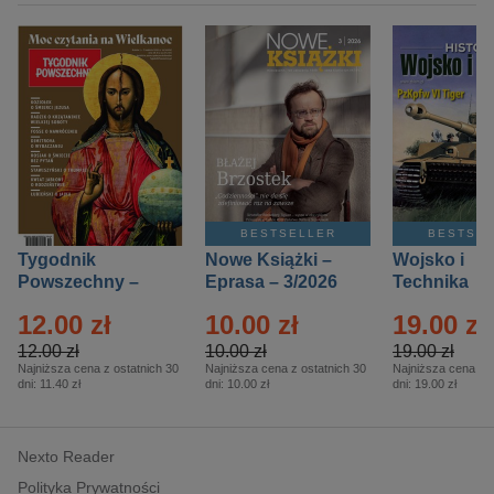
BESTSELLER
BESTSE
Tygodnik
Nowe Książki –
Wojsko i
Powszechny –
Eprasa – 3/2026
Technika
Eprasa – 14/2026
Historia – E
12.00 zł
10.00 zł
19.00 zł
– 2/2026
12.00 zł
10.00 zł
19.00 zł
Najniższa cena z ostatnich 30
Najniższa cena z ostatnich 30
Najniższa cena z o
dni:
11.40 zł
dni:
10.00 zł
dni:
19.00 zł
Nexto Reader
Polityka Prywatności