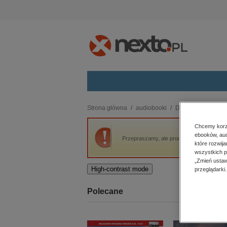
Kategorie
Strona główna
audiobooki
Dokument, literatur
budownictwo, aranżacja wnętrz
Chcemy korzy
ebooków, aud
biznesowe, branżowe, gospodarka
Przepraszamy, ale produkt „Biografie Walt
które rozwij
darmowe wydania
wszystkich p
dzienniki
„Zmień ustaw
High-contrast mode
przeglądarki.
edukacja
hobby, sport, rozrywka
Polecane
komputery, internet, technologie,
informatyka
kobiece, lifestyle, kultura