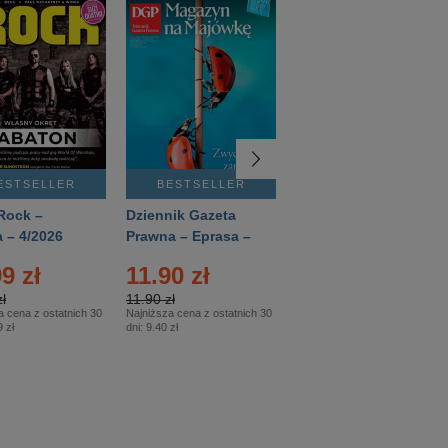
ESTSELLER
BESTSELLER
BESTSELLER
Rock –
Dziennik Gazeta
Świat Wiedzy
 – 4/2026
Prawna – Eprasa –
Historia – Eprasa –
83/2026
2/2026
9 zł
11.90 zł
13.99 zł
ł
11.90 zł
13.99 zł
a cena z ostatnich 30
Najniższa cena z ostatnich 30
Najniższa cena z ostatnich 30
 zł
dni:
9.40 zł
dni:
13.99 zł