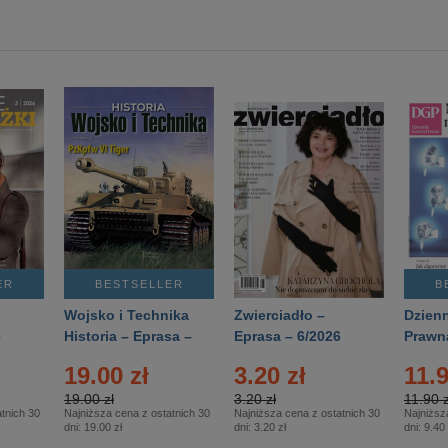
ER
BESTSELLER
B
Wojsko i Technika
Zwierciadło –
Dzienn
6
Historia – Eprasa –
Eprasa – 6/2026
Prawn
2/2026
74/20
19.00 zł
3.20 zł
11.9
19.00 zł
3.20 zł
11.90 z
tnich 30
Najniższa cena z ostatnich 30
Najniższa cena z ostatnich 30
Najniższ
dni:
19.00 zł
dni:
3.20 zł
dni:
9.40 