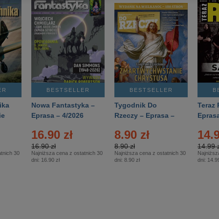
ER
BESTSELLER
BESTSELLER
B
ika
Nowa Fantastyka –
Tygodnik Do
Teraz 
ie
Eprasa – 4/2026
Rzeczy – Eprasa –
Eprasa
rasa
14/2026
16.90 zł
8.90 zł
14.9
16.90 zł
8.90 zł
14.99 z
tnich 30
Najniższa cena z ostatnich 30
Najniższa cena z ostatnich 30
Najniższ
dni:
16.90 zł
dni:
8.90 zł
dni:
14.99