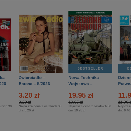
BESTSELLER
B
ka
Zwierciadło –
Nowa Technika
Dzienn
026
Eprasa – 5/2026
Wojskowa –
Prawn
Eprasa – 2/2026
65/20
3.20 zł
19.95 zł
11.9
3.20 zł
19.95 zł
11.90 z
tnich 30
Najniższa cena z ostatnich 30
Najniższa cena z ostatnich 30
Najniższ
dni:
3.20 zł
dni:
19.95 zł
dni:
9.40 