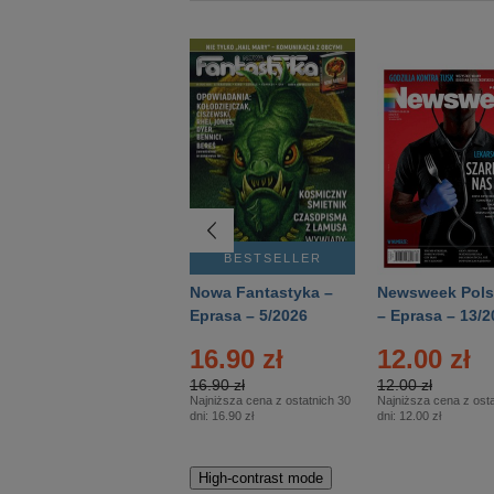
BESTSELLER
BESTSELLER
Deutsch Aktuell –
Nowa Fantastyka –
Newsweek Pols
Eprasa – 2/2026
Eprasa – 5/2026
– Eprasa – 13/2
16.90 zł
12.00 zł
16.90 zł
12.00 zł
Najniższa cena z ostatnich 30
Najniższa cena z osta
dni:
16.90 zł
dni:
12.00 zł
High-contrast mode