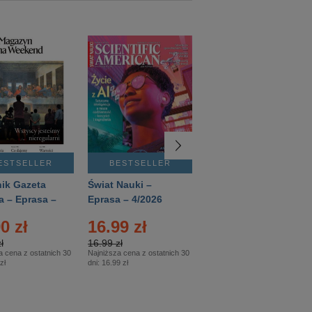
ESTSELLER
BESTSELLER
BESTSELLER
ik Gazeta
Świat Nauki –
Mówią Wieki –
a – Eprasa –
Eprasa – 4/2026
Eprasa – 3/2026
26
0 zł
16.99 zł
12.50 zł
ł
16.99 zł
12.50 zł
a cena z ostatnich 30
Najniższa cena z ostatnich 30
Najniższa cena z ostatnich 30
zł
dni:
16.99 zł
dni:
12.50 zł