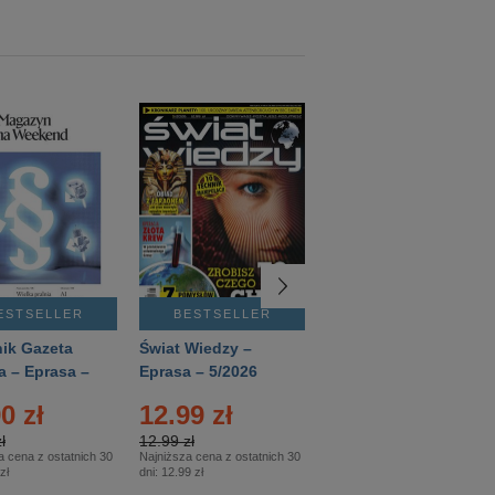
ESTSELLER
BESTSELLER
BESTSELLER
ik Gazeta
Świat Wiedzy –
T3 – Eprasa –
a – Eprasa –
Eprasa – 5/2026
4/2026
26
0 zł
12.99 zł
9.50 zł
ł
12.99 zł
9.50 zł
a cena z ostatnich 30
Najniższa cena z ostatnich 30
Najniższa cena z ostatnich 30
zł
dni:
12.99 zł
dni:
11.90 zł