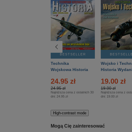
BESTSELLER
BESTSELLER
BESTSELL
Gość Niedzielny -
Technika
Wojsko i Techn
Warszawski –
Wojskowa Historia
Historia Wydan
Eprasa – 14/2026
– Eprasa – 2/2026
Specjalne – Ep
24.95 zł
19.00 zł
– 2/2026
24.95 zł
19.00 zł
Najniższa cena z ostatnich 30
Najniższa cena z osta
dni:
24.95 zł
dni:
19.00 zł
High-contrast mode
Mogą Cię zainteresować