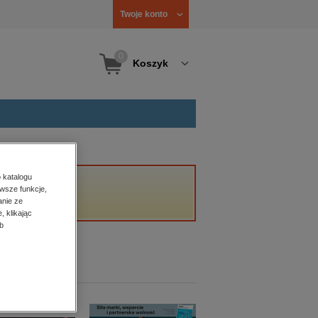
Twoje konto
0
Koszyk
 katalogu
wsze funkcje,
anie ze
, klikając
b