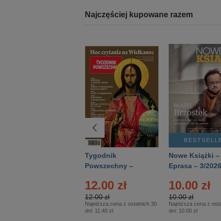
Najczęściej kupowane razem
BESTSELLER
BESTSELL
Technika
Tygodnik
Nowe Książki –
Wojskowa Historia
Powszechny –
Eprasa – 3/202
- Numer specjalny
Eprasa – 14/2026
12.00 zł
10.00 zł
– Eprasa – 2/2026
12.00 zł
10.00 zł
Najniższa cena z ostatnich 30
Najniższa cena z osta
dni:
11.40 zł
dni:
10.00 zł