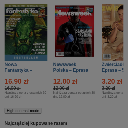
BESTSELLER
Nowa
Newsweek
Zwierciadło
Fantastyka –
Polska – Eprasa
Eprasa – 5/
Eprasa – 5/2026
– 13/2026
16.90 zł
12.00 zł
3.20 zł
16.90 zł
12.00 zł
3.20 zł
Najniższa cena z ostatnich 30
Najniższa cena z ostatnich 30
Najniższa cena z o
dni:
16.90 zł
dni:
12.00 zł
dni:
3.20 zł
High-contrast mode
Najczęściej kupowane razem