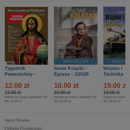
BESTSELLER
BESTSE
Tygodnik
Nowe Książki –
Wojsko i
Powszechny –
Eprasa – 3/2026
Technika
Eprasa – 14/2026
Historia – E
12.00 zł
10.00 zł
19.00 zł
– 2/2026
12.00 zł
10.00 zł
19.00 zł
Najniższa cena z ostatnich 30
Najniższa cena z ostatnich 30
Najniższa cena z o
dni:
11.40 zł
dni:
10.00 zł
dni:
19.00 zł
Nexto Reader
Polityka Prywatności