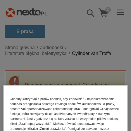
0
Pokaż/schowaj
wyszukiwarkę
E-prasa
Kategorie
Strona główna
audiobooki
Literatura piękna, beletrystyka
Cylinder van Troffa
Zobacz wszystkie E-prasa
budownictwo, aranżacja wnętrz
biznesowe, branżowe, gospodarka
Przepraszamy, ale produkt „Cylinder van
darmowe wydania
Troffa” nie jest dostępny.
dzienniki
Chcemy korzystać z plików cookies, aby zapewnić Ci najlepsze wrażenia
podczas przeglądania naszego katalogu ebooków, audiobooków i e-prasy,
edukacja
High-contrast mode
dostarczać spersonalizowane rekomendacje oraz udostępniać Ci najnowsze
hobby, sport, rozrywka
funkcje, które rozwijamy dzięki analizie danych i współpracy z naszymi
partnerami. Jeśli zgadzasz się na korzystanie ze wszystkich plików cookies,
Polecane
komputery, internet, technologie, informatyka
kliknij „Zaakceptuj wszystkie”. Możesz również dostosować swoje
preferencje, klikając „Zmień ustawienia”. Pamiętaj, że zawsze możesz