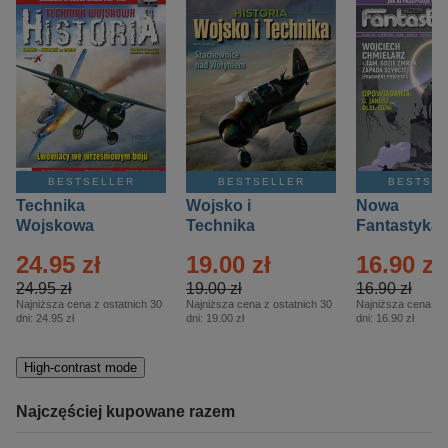
BESTSELLER
BESTSELLER
BESTSE
Technika
Wojsko i
Nowa
Wojskowa
Technika
Fantastyka 
Historia – Eprasa
Historia Wydanie
Eprasa – 4/
24.95 zł
19.00 zł
16.90 zł
– 2/2026
Specjalne –
Eprasa – 2/2026
24.95 zł
19.00 zł
16.90 zł
Najniższa cena z ostatnich 30
Najniższa cena z ostatnich 30
Najniższa cena z o
dni:
24.95 zł
dni:
19.00 zł
dni:
16.90 zł
High-contrast mode
Najczęściej kupowane razem