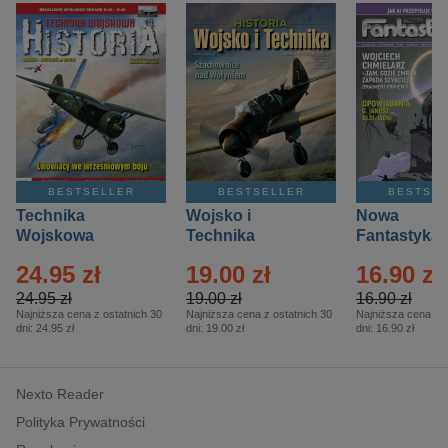
BESTSELLER
BESTSELLER
BESTSE
Technika
Wojsko i
Nowa
Wojskowa
Technika
Fantastyka 
Historia – Eprasa
Historia Wydanie
Eprasa – 4/
24.95 zł
19.00 zł
16.90 zł
– 2/2026
Specjalne –
Eprasa – 2/2026
24.95 zł
19.00 zł
16.90 zł
Najniższa cena z ostatnich 30
Najniższa cena z ostatnich 30
Najniższa cena z o
dni:
24.95 zł
dni:
19.00 zł
dni:
16.90 zł
Nexto Reader
Polityka Prywatności