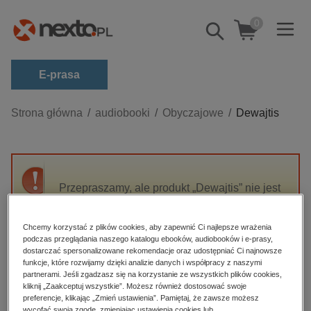
0
Pokaż/schowaj
wyszukiwarkę
E-prasa
Kategorie
Strona główna
audiobooki
Obyczajowe
Dewajtis
Zobacz wszystkie E-prasa
budownictwo, aranżacja wnętrz
biznesowe, branżowe, gospodarka
Przepraszamy, ale produkt „Dewajtis” nie jest
dostępny.
darmowe wydania
dzienniki
Chcemy korzystać z plików cookies, aby zapewnić Ci najlepsze wrażenia
podczas przeglądania naszego katalogu ebooków, audiobooków i e-prasy,
High-contrast mode
edukacja
dostarczać spersonalizowane rekomendacje oraz udostępniać Ci najnowsze
funkcje, które rozwijamy dzięki analizie danych i współpracy z naszymi
hobby, sport, rozrywka
Polecane
partnerami. Jeśli zgadzasz się na korzystanie ze wszystkich plików cookies,
kliknij „Zaakceptuj wszystkie”. Możesz również dostosować swoje
komputery, internet, technologie, informatyka
preferencje, klikając „Zmień ustawienia”. Pamiętaj, że zawsze możesz
wycofać swoją zgodę, zmieniając ustawienia cookies lub