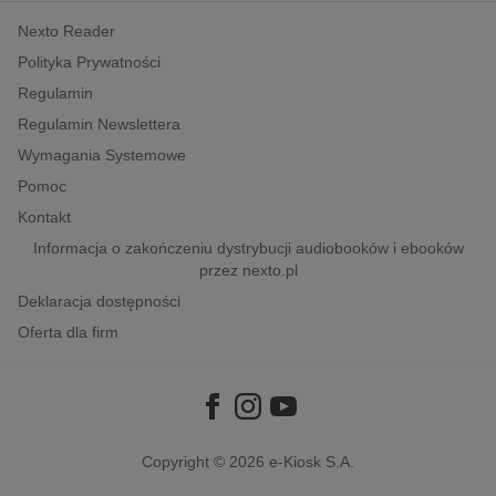
kobiece, lifestyle, kultura
Nexto Reader
polityka, społeczno-informacyjne
Polityka Prywatności
psychologiczne
Regulamin
inne
Regulamin Newslettera
popularno-naukowe
Wymagania Systemowe
historia
Pomoc
zdrowie
Kontakt
Informacja o zakończeniu dystrybucji audiobooków i ebooków
religie
przez nexto.pl
Deklaracja dostępności
Oferta dla firm
Copyright © 2026
e-Kiosk S.A.