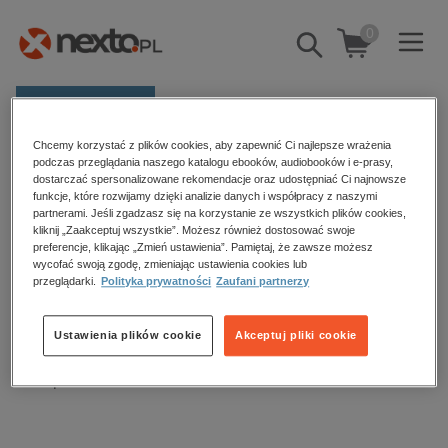
0
Pokaż/schowaj
wyszukiwarkę
E-prasa
Chcemy korzystać z plików cookies, aby zapewnić Ci najlepsze wrażenia
Kategorie
Strona główna
audiobooki
Dla dzieci i młodzieży
podczas przeglądania naszego katalogu ebooków, audiobooków i e-prasy,
dostarczać spersonalizowane rekomendacje oraz udostępniać Ci najnowsze
Dla dzieci
Zobacz wszystkie E-prasa
funkcje, które rozwijamy dzięki analizie danych i współpracy z naszymi
partnerami. Jeśli zgadzasz się na korzystanie ze wszystkich plików cookies,
kliknij „Zaakceptuj wszystkie”. Możesz również dostosować swoje
budownictwo, aranżacja wnętrz
preferencje, klikając „Zmień ustawienia”. Pamiętaj, że zawsze możesz
Dla dzieci – audiobooki
wycofać swoją zgodę, zmieniając ustawienia cookies lub
biznesowe, branżowe, gospodarka
przeglądarki.
Polityka prywatności
Zaufani partnerzy
darmowe wydania
dzienniki
Sortowanie
Filtrowanie
Ustawienia plików cookie
Akceptuj pliki cookie
edukacja
Brak produktów.
hobby, sport, rozrywka
komputery, internet, technologie, informatyka