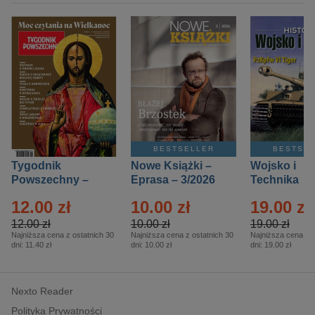
BESTSELLER
BESTSE
Tygodnik
Nowe Książki –
Wojsko i
Powszechny –
Eprasa – 3/2026
Technika
Eprasa – 14/2026
Historia – E
12.00 zł
10.00 zł
19.00 zł
– 2/2026
12.00 zł
10.00 zł
19.00 zł
Najniższa cena z ostatnich 30
Najniższa cena z ostatnich 30
Najniższa cena z o
dni:
11.40 zł
dni:
10.00 zł
dni:
19.00 zł
Nexto Reader
Polityka Prywatności