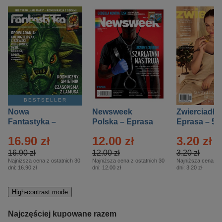
BESTSELLER
Nowa
Newsweek
Zwierciadło
Fantastyka –
Polska – Eprasa
Eprasa – 5/
Eprasa – 5/2026
– 13/2026
16.90 zł
12.00 zł
3.20 zł
16.90 zł
12.00 zł
3.20 zł
Najniższa cena z ostatnich 30
Najniższa cena z ostatnich 30
Najniższa cena z o
dni:
16.90 zł
dni:
12.00 zł
dni:
3.20 zł
High-contrast mode
Najczęściej kupowane razem