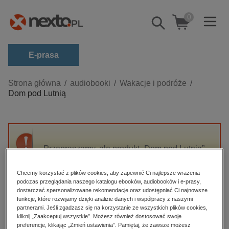
0
Pokaż/schowaj
wyszukiwarkę
E-prasa
Kategorie
Strona główna
audiobooki
Wakacje i podróże
Dom pod Lutnią
Zobacz wszystkie E-prasa
budownictwo, aranżacja wnętrz
biznesowe, branżowe, gospodarka
Przepraszamy, ale produkt „Dom pod Lutnią”
darmowe wydania
nie jest dostępny.
dzienniki
Chcemy korzystać z plików cookies, aby zapewnić Ci najlepsze wrażenia
podczas przeglądania naszego katalogu ebooków, audiobooków i e-prasy,
edukacja
High-contrast mode
dostarczać spersonalizowane rekomendacje oraz udostępniać Ci najnowsze
hobby, sport, rozrywka
funkcje, które rozwijamy dzięki analizie danych i współpracy z naszymi
partnerami. Jeśli zgadzasz się na korzystanie ze wszystkich plików cookies,
Polecane
komputery, internet, technologie, informatyka
kliknij „Zaakceptuj wszystkie”. Możesz również dostosować swoje
preferencje, klikając „Zmień ustawienia”. Pamiętaj, że zawsze możesz