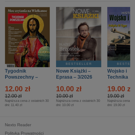
BESTSELLER
BESTSE
Tygodnik
Nowe Książki –
Wojsko i
Powszechny –
Eprasa – 3/2026
Technika
Eprasa – 14/2026
Historia – E
12.00 zł
10.00 zł
19.00 zł
– 2/2026
12.00 zł
10.00 zł
19.00 zł
Najniższa cena z ostatnich 30
Najniższa cena z ostatnich 30
Najniższa cena z o
dni:
11.40 zł
dni:
10.00 zł
dni:
19.00 zł
Nexto Reader
Polityka Prywatności