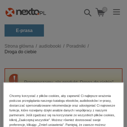
0
Pokaż/schowaj
wyszukiwarkę
E-prasa
Kategorie
Strona główna
audiobooki
Poradniki
Droga do ciebie
Zobacz wszystkie E-prasa
budownictwo, aranżacja wnętrz
biznesowe, branżowe, gospodarka
Przepraszamy, ale produkt „Droga do ciebie”
darmowe wydania
nie jest dostępny.
dzienniki
Chcemy korzystać z plików cookies, aby zapewnić Ci najlepsze wrażenia
podczas przeglądania naszego katalogu ebooków, audiobooków i e-prasy,
edukacja
High-contrast mode
dostarczać spersonalizowane rekomendacje oraz udostępniać Ci najnowsze
hobby, sport, rozrywka
funkcje, które rozwijamy dzięki analizie danych i współpracy z naszymi
partnerami. Jeśli zgadzasz się na korzystanie ze wszystkich plików cookies,
Polecane
komputery, internet, technologie, informatyka
kliknij „Zaakceptuj wszystkie”. Możesz również dostosować swoje
preferencje, klikając „Zmień ustawienia”. Pamiętaj, że zawsze możesz