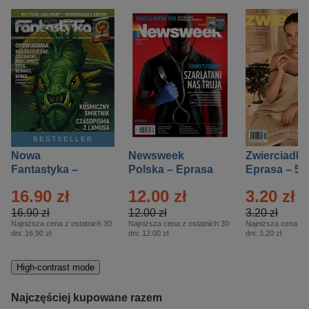
BESTSELLER
Nowa
Newsweek
Zwierciadło
Fantastyka –
Polska – Eprasa
Eprasa – 5/
Eprasa – 5/2026
– 13/2026
16.90 zł
12.00 zł
3.20 zł
16.90 zł
12.00 zł
3.20 zł
Najniższa cena z ostatnich 30
Najniższa cena z ostatnich 30
Najniższa cena z o
dni:
16.90 zł
dni:
12.00 zł
dni:
3.20 zł
High-contrast mode
Najczęściej kupowane razem