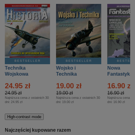
BESTSELLER
BESTSELLER
BESTSE
Technika
Wojsko i
Nowa
Wojskowa
Technika
Fantastyka 
Historia – Eprasa
Historia Wydanie
Eprasa – 4/
24.95 zł
19.00 zł
16.90 zł
– 2/2026
Specjalne –
Eprasa – 2/2026
24.95 zł
19.00 zł
16.90 zł
Najniższa cena z ostatnich 30
Najniższa cena z ostatnich 30
Najniższa cena z o
dni:
24.95 zł
dni:
19.00 zł
dni:
16.90 zł
High-contrast mode
Najczęściej kupowane razem