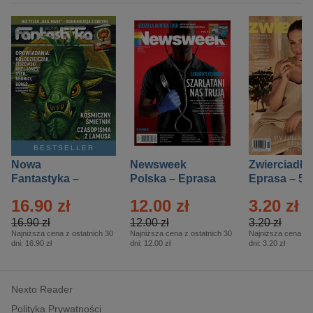
BESTSELLER
Nowa
Newsweek
Zwierciadło
Fantastyka –
Polska – Eprasa
Eprasa – 5/
Eprasa – 5/2026
– 13/2026
16.90 zł
12.00 zł
3.20 zł
16.90 zł
12.00 zł
3.20 zł
Najniższa cena z ostatnich 30
Najniższa cena z ostatnich 30
Najniższa cena z o
dni:
16.90 zł
dni:
12.00 zł
dni:
3.20 zł
Nexto Reader
Polityka Prywatności