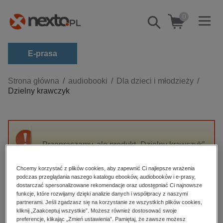
0
Pokaż/schowaj
wyszukiwarkę
E-prasa
Kategorie
Strona główna
audiobooki
Dla dzieci i młodzieży
Dzielny krawczyk
Zobacz wszystkie E-prasa
budownictwo, aranżacja wnętrz
biznesowe, branżowe, gospodarka
Przepraszamy, ale produkt „Dzielny krawczyk”
darmowe wydania
nie jest dostępny.
dzienniki
Chcemy korzystać z plików cookies, aby zapewnić Ci najlepsze wrażenia
podczas przeglądania naszego katalogu ebooków, audiobooków i e-prasy,
edukacja
High-contrast mode
dostarczać spersonalizowane rekomendacje oraz udostępniać Ci najnowsze
hobby, sport, rozrywka
funkcje, które rozwijamy dzięki analizie danych i współpracy z naszymi
partnerami. Jeśli zgadzasz się na korzystanie ze wszystkich plików cookies,
Polecane
komputery, internet, technologie, informatyka
kliknij „Zaakceptuj wszystkie”. Możesz również dostosować swoje
preferencje, klikając „Zmień ustawienia”. Pamiętaj, że zawsze możesz