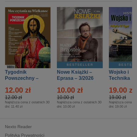
BESTSELLER
BESTSE
Tygodnik
Nowe Książki –
Wojsko i
Powszechny –
Eprasa – 3/2026
Technika
Eprasa – 14/2026
Historia – E
12.00 zł
10.00 zł
19.00 zł
– 2/2026
12.00 zł
10.00 zł
19.00 zł
Najniższa cena z ostatnich 30
Najniższa cena z ostatnich 30
Najniższa cena z o
dni:
11.40 zł
dni:
10.00 zł
dni:
19.00 zł
Nexto Reader
Polityka Prywatności