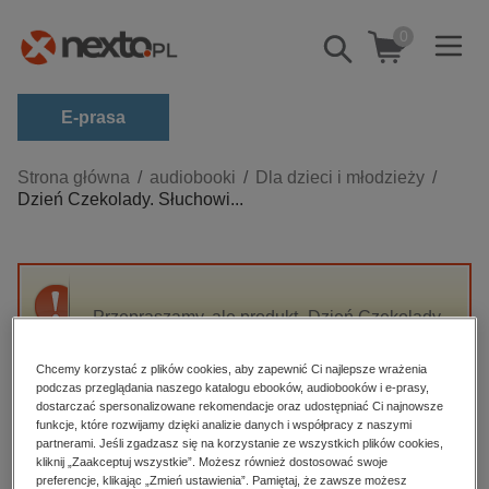
0
Pokaż/schowaj
wyszukiwarkę
E-prasa
Kategorie
Strona główna
audiobooki
Dla dzieci i młodzieży
Dzień Czekolady. Słuchowi...
Zobacz wszystkie E-prasa
budownictwo, aranżacja wnętrz
biznesowe, branżowe, gospodarka
Przepraszamy, ale produkt „Dzień Czekolady.
darmowe wydania
Słuchowisko” nie jest dostępny.
dzienniki
Chcemy korzystać z plików cookies, aby zapewnić Ci najlepsze wrażenia
podczas przeglądania naszego katalogu ebooków, audiobooków i e-prasy,
edukacja
High-contrast mode
dostarczać spersonalizowane rekomendacje oraz udostępniać Ci najnowsze
hobby, sport, rozrywka
funkcje, które rozwijamy dzięki analizie danych i współpracy z naszymi
partnerami. Jeśli zgadzasz się na korzystanie ze wszystkich plików cookies,
Polecane
komputery, internet, technologie, informatyka
kliknij „Zaakceptuj wszystkie”. Możesz również dostosować swoje
preferencje, klikając „Zmień ustawienia”. Pamiętaj, że zawsze możesz