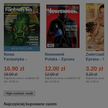
BESTSELLER
Nowa
Newsweek
Zwierciadło
Fantastyka –
Polska – Eprasa
Eprasa – 5/
Eprasa – 5/2026
– 13/2026
16.90 zł
12.00 zł
3.20 zł
16.90 zł
12.00 zł
3.20 zł
Najniższa cena z ostatnich 30
Najniższa cena z ostatnich 30
Najniższa cena z o
dni:
16.90 zł
dni:
12.00 zł
dni:
3.20 zł
High-contrast mode
Najczęściej kupowane razem