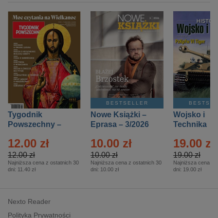
BESTSELLER
BESTSE
Tygodnik
Nowe Książki –
Wojsko i
Powszechny –
Eprasa – 3/2026
Technika
Eprasa – 14/2026
Historia – E
12.00 zł
10.00 zł
19.00 zł
– 2/2026
12.00 zł
10.00 zł
19.00 zł
Najniższa cena z ostatnich 30
Najniższa cena z ostatnich 30
Najniższa cena z o
dni:
11.40 zł
dni:
10.00 zł
dni:
19.00 zł
Nexto Reader
Polityka Prywatności