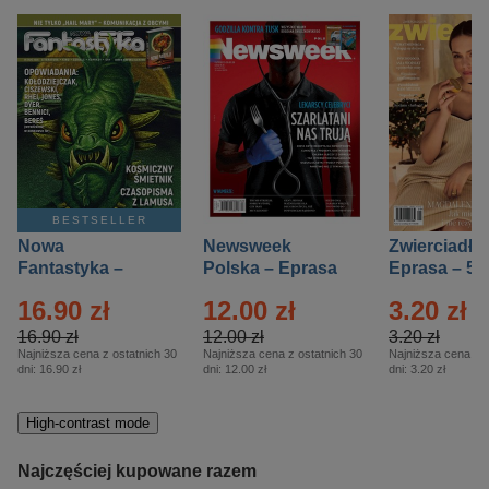
BESTSELLER
Nowa
Newsweek
Zwierciadło
Fantastyka –
Polska – Eprasa
Eprasa – 5/
Eprasa – 5/2026
– 13/2026
16.90 zł
12.00 zł
3.20 zł
16.90 zł
12.00 zł
3.20 zł
Najniższa cena z ostatnich 30
Najniższa cena z ostatnich 30
Najniższa cena z o
dni:
16.90 zł
dni:
12.00 zł
dni:
3.20 zł
High-contrast mode
Najczęściej kupowane razem