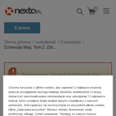
0
Pokaż/schowaj
wyszukiwarkę
E-prasa
Kategorie
Strona główna
audiobooki
Fantastyka
Dziewiaty Mag. Tom 2. Zdr...
Zobacz wszystkie E-prasa
budownictwo, aranżacja wnętrz
biznesowe, branżowe, gospodarka
Przepraszamy, ale produkt „Dziewiaty Mag.
darmowe wydania
Tom 2. Zdrada” nie jest dostępny.
dzienniki
Chcemy korzystać z plików cookies, aby zapewnić Ci najlepsze wrażenia
podczas przeglądania naszego katalogu ebooków, audiobooków i e-prasy,
edukacja
High-contrast mode
dostarczać spersonalizowane rekomendacje oraz udostępniać Ci najnowsze
hobby, sport, rozrywka
funkcje, które rozwijamy dzięki analizie danych i współpracy z naszymi
partnerami. Jeśli zgadzasz się na korzystanie ze wszystkich plików cookies,
Polecane
komputery, internet, technologie, informatyka
kliknij „Zaakceptuj wszystkie”. Możesz również dostosować swoje
preferencje, klikając „Zmień ustawienia”. Pamiętaj, że zawsze możesz